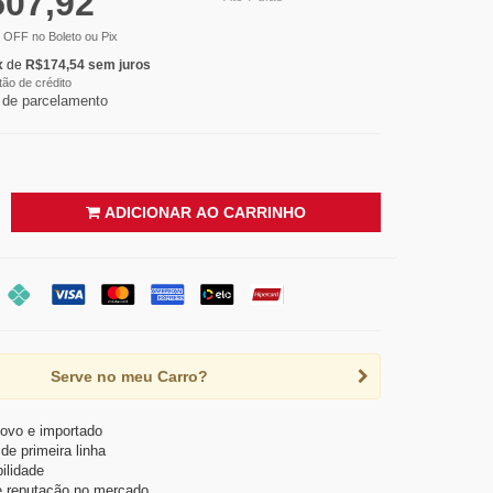
507,92
 OFF
no Boleto ou Pix
x
de
R$
174,54
sem juros
tão de crédito
 de parcelamento
ADICIONAR AO CARRINHO
Serve no meu Carro?
ovo e importado
de primeira linha
ilidade
e reputação no mercado