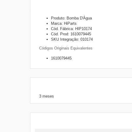
Hilux 2021 2.7
Produto: Bomba D'Água
Marca: HiParts
Cód. Fábrica: HIP10174
Cód. Prod: 1610079445
SKU Integração: 010174
Códigos Originais Equivalentes
1610079445
3 meses