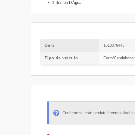
1 Bomba D'Água
Oem
1610079445
Tipo de veículo
Carro/Caminhonet
Confirme se este produto é compatível c