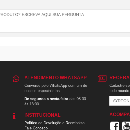
ATENDIMENTO WHATSAPP
RECEBA
Converse pelo WhatsApp com um de
Cadastre-se 
nossos especialistas.
todo mundo
De segunda a sexta-feira
das 08:00
às 18:00.
ACOMPA
INSTITUCIONAL
Política de Devolução e Reembolso
Fale Conosco