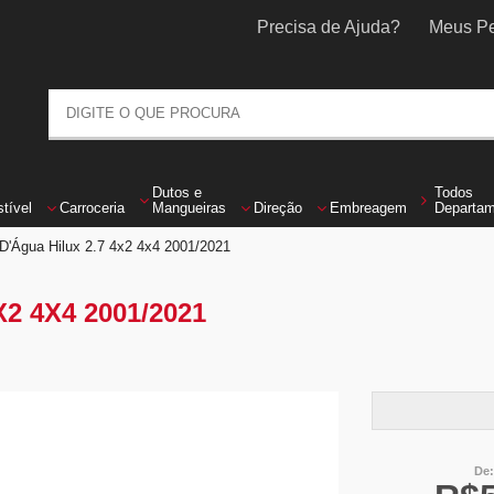
Precisa de Ajuda?
Meus Pe
Dutos
e
Todos
tível
Carroceria
Mangueiras
Direção
Embreagem
Departa
'Água Hilux 2.7 4x2 4x4 2001/2021
2 4X4 2001/2021
De