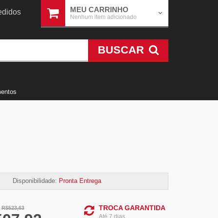
MEU CARRINHO
didos
Nenhum item adicionado
BUSCAR
mentos
Disponibilidade:
Pronta Entrega
TROCA GARANTIDA
:
R$
523,63
Até 7 dias