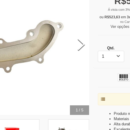
R$
Á vista com
3
%
ou
R$
523,63
em
3
no Car
Ver opções
Qtd.
1
2
/
5
Produto n
Materiais 
Alta durab
Excelent