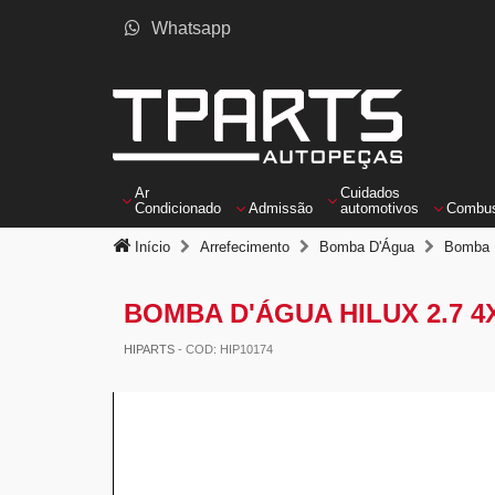
Whatsapp
Ar
Cuidados
Condicionado
Admissão
automotivos
Combus
Início
Arrefecimento
Bomba D'Água
Bomba D
BOMBA D'ÁGUA HILUX 2.7 4X
HIPARTS
- COD: HIP10174