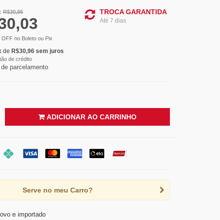
TROCA GARANTIDA
:
R$
30,96
30,03
Até 7 dias
 OFF
no Boleto ou Pix
x
de
R$
30,96
sem juros
tão de crédito
 de parcelamento
ADICIONAR AO CARRINHO
Serve no meu Carro?
ovo e importado