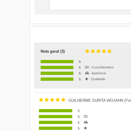
Corolla 2001 1.8
Corolla 2002 1.8
Nota geral (3)
5
- Custo/Beneficio
5
- Aparência
5
- Qualidade
5
GUILHERME SURITA WOJAHN
(Pe
5
5
5
5