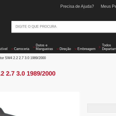
Precisa de Ajuda?
Meus Pe
Dutos
e
Todos
tível
Carroceria
Mangueiras
Direção
Embreagem
Departa
or SW4 2.2 2.7 3.0 1989/2000
2.7 3.0 1989/2000