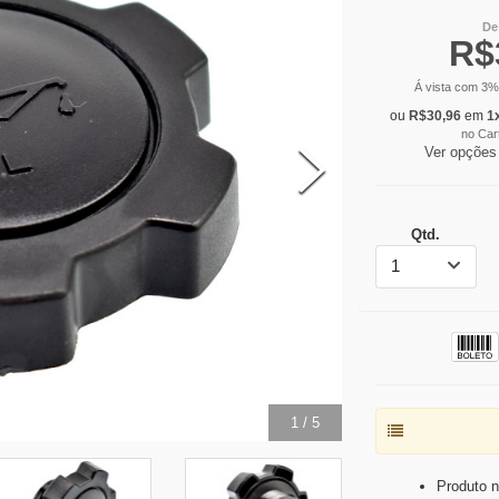
De
R$
Á vista com
3
%
ou
R$
30,96
em
1
no Car
Ver opções
Qtd.
1
2
/
5
Produto n