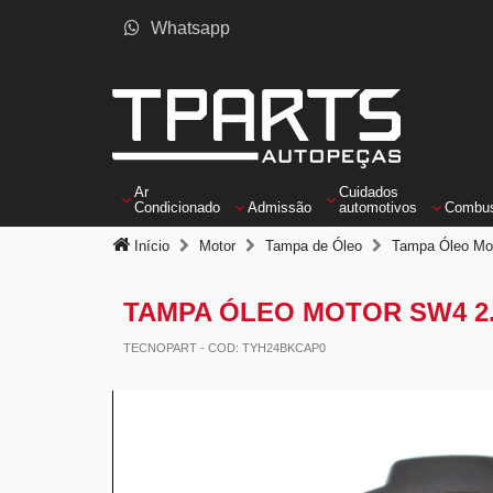
Whatsapp
Ar
Cuidados
Condicionado
Admissão
automotivos
Combus
Início
Motor
Tampa de Óleo
Tampa Óleo Mot
TAMPA ÓLEO MOTOR SW4 2.2 
TECNOPART
- COD: TYH24BKCAP0