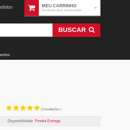
MEU CARRINHO
didos
Nenhum item adicionado
BUSCAR
mentos
(3 Avaliações )
Disponibilidade:
Pronta Entrega