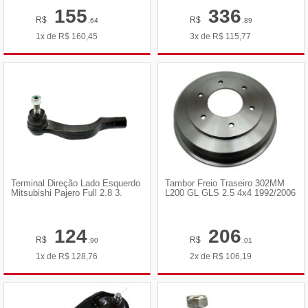
155
336
R$
R$
,64
,89
1x de
R$
160,45
3x de
R$
115,77
Terminal Direção Lado Esquerdo
Tambor Freio Traseiro 302MM
Mitsubishi Pajero Full 2.8 3.
L200 GL GLS 2.5 4x4 1992/2006
124
206
R$
R$
,90
,01
1x de
R$
128,76
2x de
R$
106,19