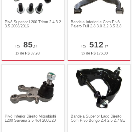
Pivô Superior L200 Triton 2.4 3.2
Bandeja InferiorLe Com Pivô
3.5 2008/2016
Pajero Full 2.8 3.0 3.2 3.5 3.8
85
512
R$
R$
,34
,17
1x de
R$
87,98
3x de
R$
176,00
Pivô Inferior Direito Mitsubishi
Bandeja Superior Lado Direito
L200 Savana 2.5 4x4 2008/20
Com Pivô Bongo 2.4 2.5 2.7 95/