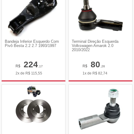
Bandeja Inferior Esquerdo Com
Terminal Direção Esquerda
Pivô Besta 2.2 2.7 1993/1997
Volkswagen Amarok 2.0
2010/2022
224
80
R$
R$
,17
,26
2x de
R$
115,55
1x de
R$
82,74