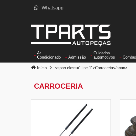
Whatsapp
Ar
Cuidados
Condicionado
Admissão
automotivos
Combus
Início
<span class="Line-1">Carroceria</span>
CARROCERIA