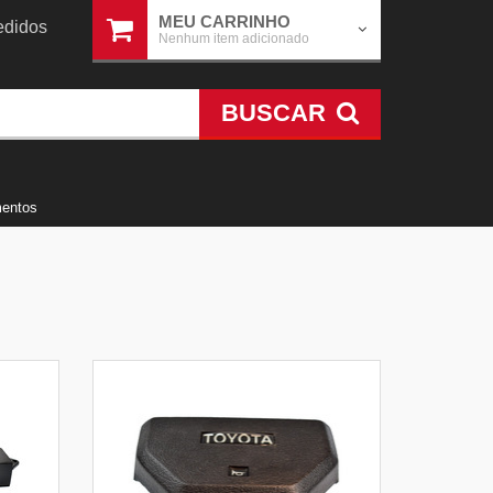
MEU CARRINHO
didos
Nenhum item adicionado
BUSCAR
mentos