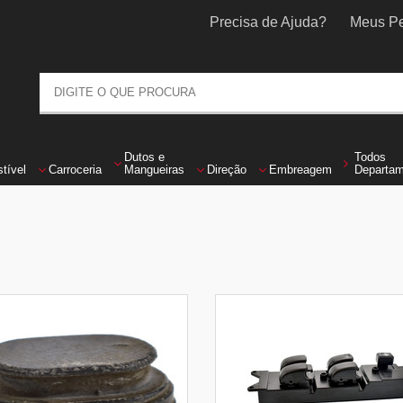
Precisa de Ajuda?
Meus Pe
Dutos
e
Todos
tível
Carroceria
Mangueiras
Direção
Embreagem
Departa