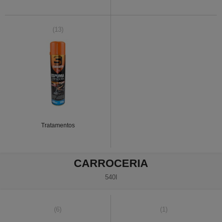
(13)
Tratamentos
CARROCERIA
540I
(6)
(1)