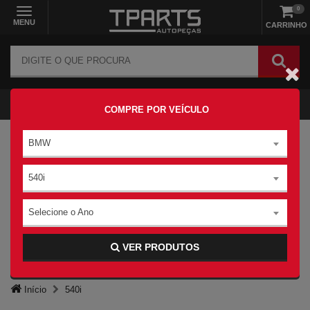
0
MENU
CARRINHO
COMPRE POR VEÍCULO
BMW
540i
Selecione o Ano
VER PRODUTOS
Início
540i