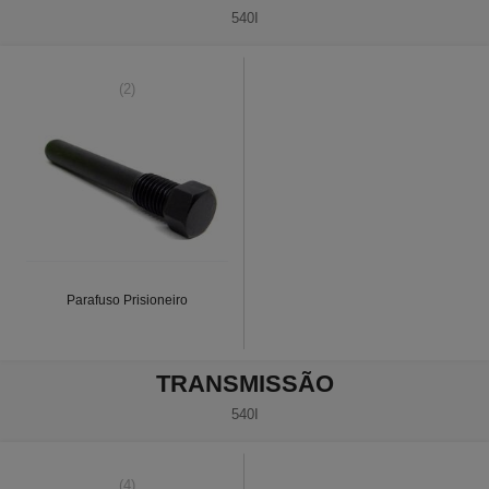
540I
(2)
Parafuso Prisioneiro
TRANSMISSÃO
540I
(4)