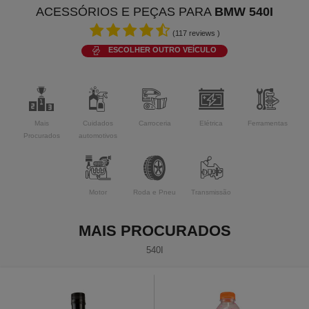
ACESSÓRIOS E PEÇAS PARA
BMW 540I
(
117
reviews )
ESCOLHER OUTRO VEÍCULO
Mais
Cuidados
Carroceria
Elétrica
Ferramentas
Procurados
automotivos
Motor
Roda e Pneu
Transmissão
MAIS PROCURADOS
540I