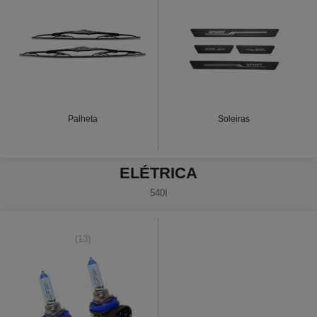
Palheta
Soleiras
ELÉTRICA
540I
(13)