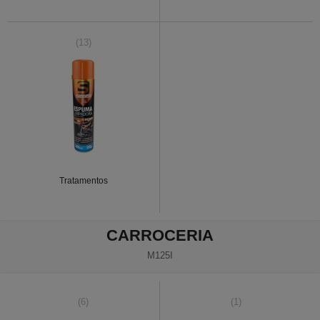
(13)
Tratamentos
CARROCERIA
M125I
(6)
(1)