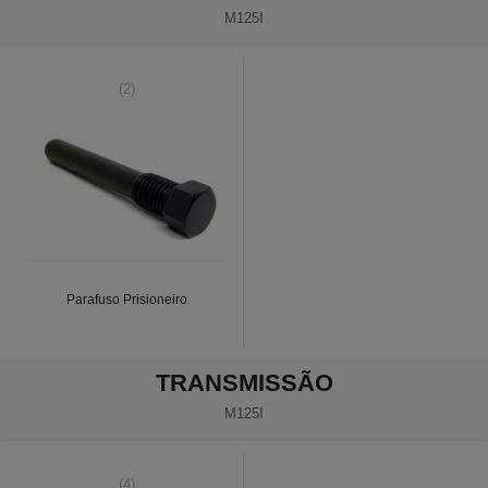
M125I
(2)
Parafuso Prisioneiro
TRANSMISSÃO
M125I
(4)