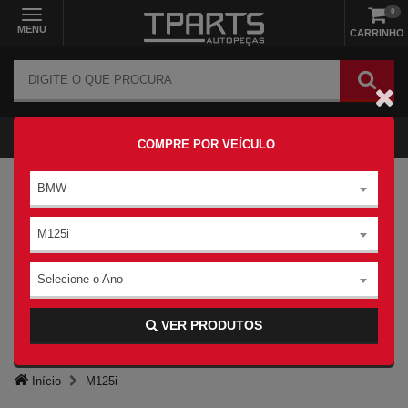
0
MENU
CARRINHO
COMPRE POR VEÍCULO
BMW
M125i
Selecione o Ano
VER PRODUTOS
Início
M125i