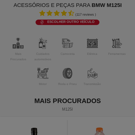
ACESSÓRIOS E PEÇAS PARA
BMW M125I
(
117
reviews )
ESCOLHER OUTRO VEÍCULO
Mais
Cuidados
Carroceria
Elétrica
Ferramentas
Procurados
automotivos
Motor
Roda e Pneu
Transmissão
MAIS PROCURADOS
M125I