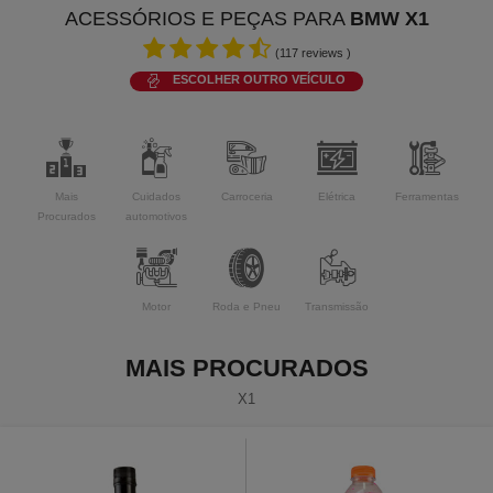
ACESSÓRIOS E PEÇAS PARA
BMW X1
(
117
reviews )
ESCOLHER OUTRO VEÍCULO
Mais
Cuidados
Carroceria
Elétrica
Ferramentas
Procurados
automotivos
Motor
Roda e Pneu
Transmissão
MAIS PROCURADOS
X1