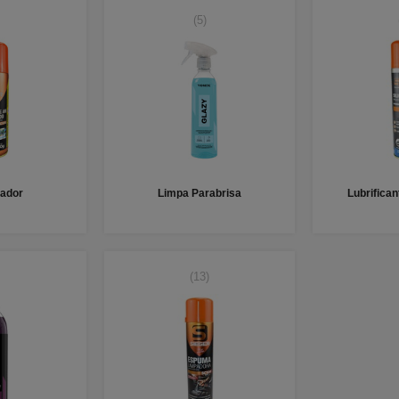
(5)
zador
Limpa Parabrisa
Lubrifica
(13)