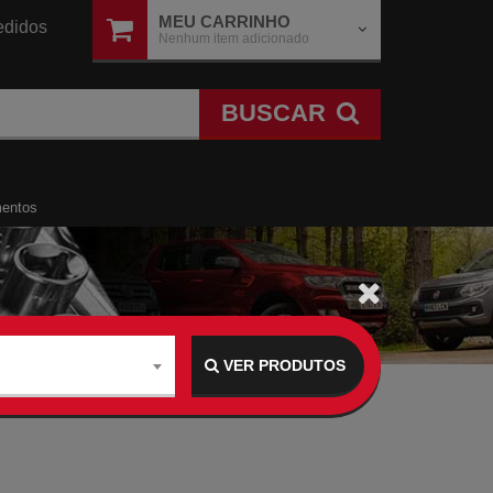
MEU CARRINHO
didos
Nenhum item adicionado
BUSCAR
mentos
VER PRODUTOS