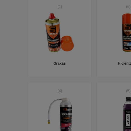
(1)
(6)
Graxas
Higieni
(4)
(5)