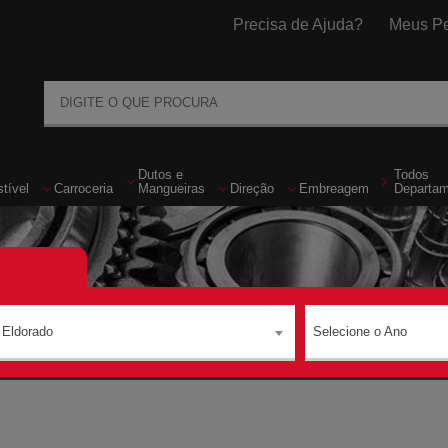
Precisa de Ajuda?
Meus Pe
Dutos
e
Todos
tível
Carroceria
Mangueiras
Direção
Embreagem
Departa
Eldorado
Selecione o Ano