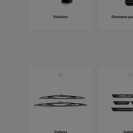
Selantes
Shampoo par
(6)
(1)
Palheta
Solei