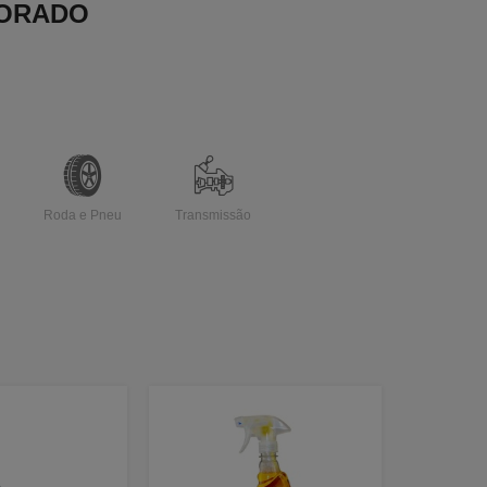
DORADO
Roda e Pneu
Transmissão