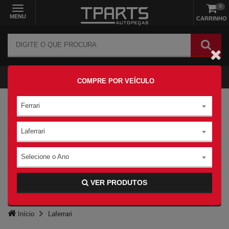
0
MENU
CARRINHO
COMPRE POR VEÍCULO
Ferrari
Laferrari
Selecione o Ano
VER PRODUTOS
Início
Laferrari