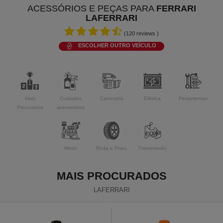
ACESSÓRIOS E PEÇAS PARA
FERRARI
LAFERRARI
(
120
reviews )
ESCOLHER OUTRO VEÍCULO
Mais
Cuidados
Carroceria
Elétrica
Ferramentas
Procurados
automotivos
Motor
Roda e Pneu
Transmissão
MAIS PROCURADOS
LAFERRARI