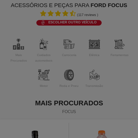
ACESSÓRIOS E PEÇAS PARA
FORD FOCUS
(
117
reviews )
ESCOLHER OUTRO VEÍCULO
Mais
Cuidados
Carroceria
Elétrica
Ferramentas
Procurados
automotivos
Motor
Roda e Pneu
Transmissão
MAIS PROCURADOS
FOCUS