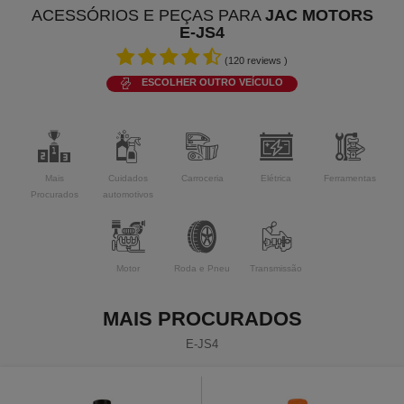
ACESSÓRIOS E PEÇAS PARA
JAC MOTORS
E-JS4
(
120
reviews )
ESCOLHER OUTRO VEÍCULO
Mais
Cuidados
Carroceria
Elétrica
Ferramentas
Procurados
automotivos
Motor
Roda e Pneu
Transmissão
MAIS PROCURADOS
E-JS4