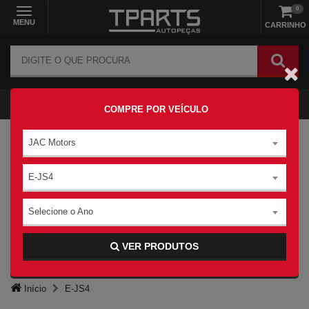
0
MENU
CARRINHO
COMPRE POR VEÍCULO
JAC Motors
E-JS4
Selecione o Ano
VER PRODUTOS
Início
E-JS4