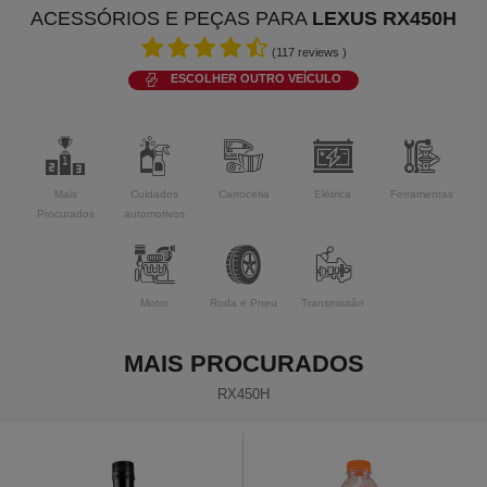
ACESSÓRIOS E PEÇAS PARA
LEXUS RX450H
(
117
reviews )
ESCOLHER OUTRO VEÍCULO
Mais
Cuidados
Carroceria
Elétrica
Ferramentas
Procurados
automotivos
Motor
Roda e Pneu
Transmissão
MAIS PROCURADOS
RX450H