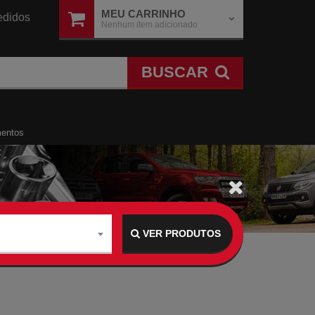
MEU CARRINHO
didos
Nenhum item adicionado
BUSCAR
mentos
VER PRODUTOS