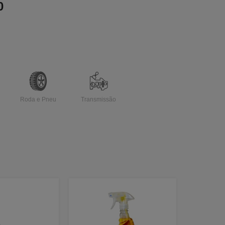
0
Roda e Pneu
Transmissão