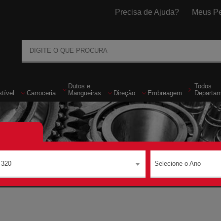
Precisa de Ajuda?
Meus Pe
Dutos
e
Todos
tível
Carroceria
Mangueiras
Direção
Embreagem
Departa
320
Selecione o Ano