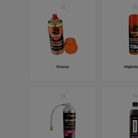
(1)
(6)
Graxas
Higieni
(4)
(5)