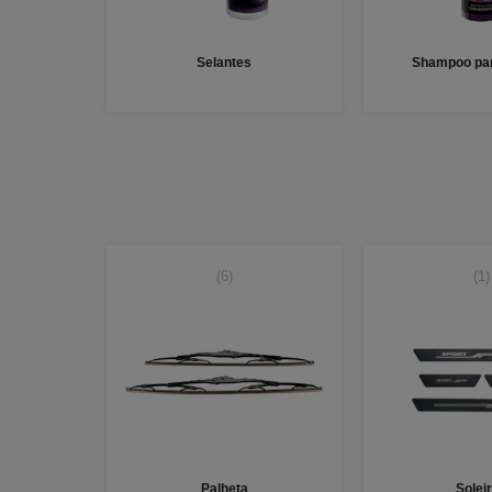
Selantes
Shampoo par
(6)
(1)
Palheta
Solei