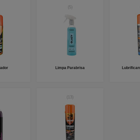
(5)
zador
Limpa Parabrisa
Lubrifica
(13)