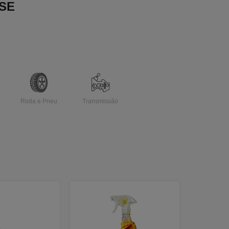
SE
Roda e Pneu
Transmissão