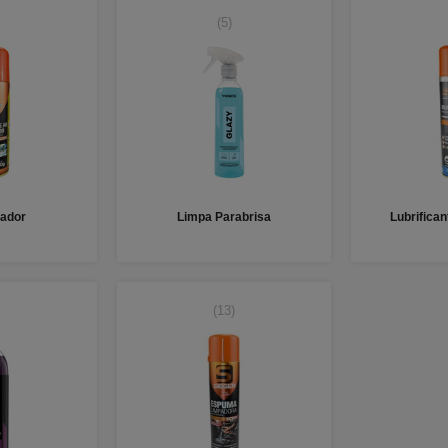
(5)
zador
Limpa Parabrisa
Lubrifica
(13)