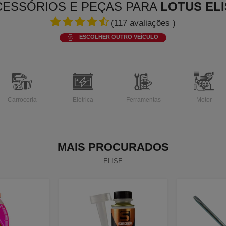
CESSÓRIOS E PEÇAS PARA
LOTUS ELI
(
117
avaliações )
ESCOLHER OUTRO VEÍCULO
Carroceria
Elétrica
Ferramentas
Motor
MAIS PROCURADOS
ELISE