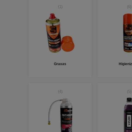
(1)
(6)
Graxas
Higieni
(4)
(5)