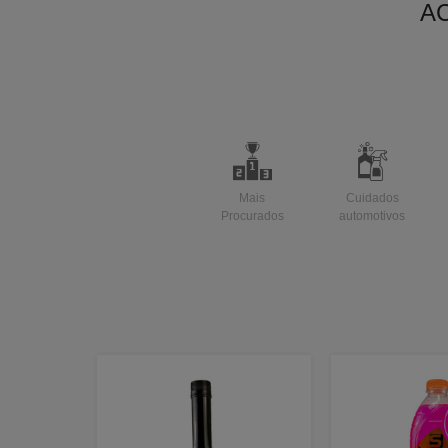
A
Mais
Cuidados
Procurados
automotivos