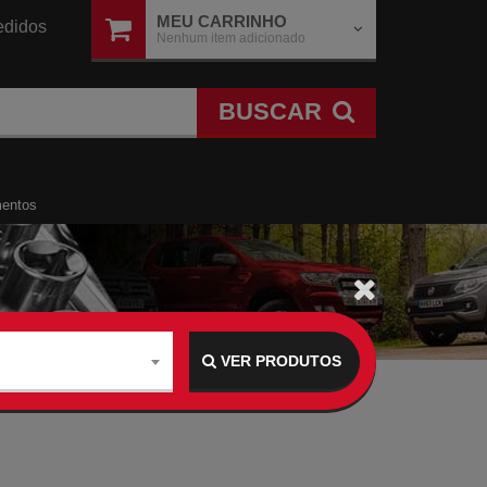
MEU CARRINHO
didos
Nenhum item adicionado
BUSCAR
mentos
VER PRODUTOS