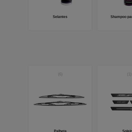
Selantes
Shampoo par
(6)
(1)
Palheta
Solei