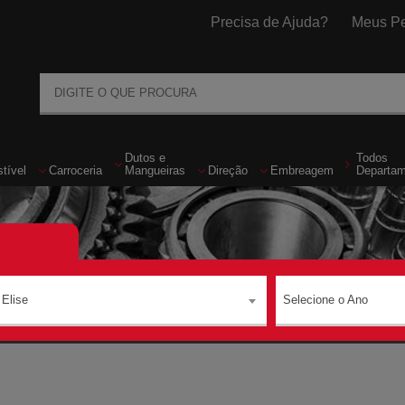
Precisa de Ajuda?
Meus Pe
Dutos
e
Todos
tível
Carroceria
Mangueiras
Direção
Embreagem
Departa
Elise
Selecione o Ano