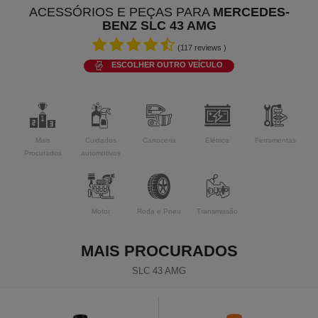
ACESSÓRIOS E PEÇAS PARA
MERCEDES-
BENZ SLC 43 AMG
(
117
reviews )
ESCOLHER OUTRO VEÍCULO
Mais
Cuidados
Carroceria
Elétrica
Ferramentas
Procurados
automotivos
Motor
Roda e Pneu
Transmissão
MAIS PROCURADOS
SLC 43 AMG