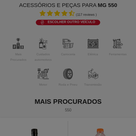
ACESSÓRIOS E PEÇAS PARA
MG 550
(
117
reviews )
ESCOLHER OUTRO VEÍCULO
Mais
Cuidados
Carroceria
Elétrica
Ferramentas
Procurados
automotivos
Motor
Roda e Pneu
Transmissão
MAIS PROCURADOS
550