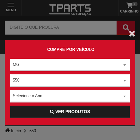
0
MENU
CARRINHO
COMPRE POR VEÍCULO
MG
550
Selecione o Ano
VER PRODUTOS
Início
550