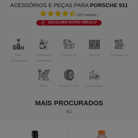
ACESSÓRIOS E PEÇAS PARA
PORSCHE 911
(
117
reviews )
ESCOLHER OUTRO VEÍCULO
Mais
Cuidados
Carroceria
Elétrica
Ferramentas
Procurados
automotivos
Motor
Roda e Pneu
Transmissão
MAIS PROCURADOS
911