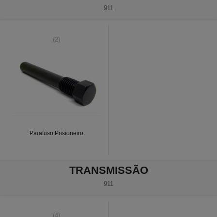
911
(2)
Parafuso Prisioneiro
TRANSMISSÃO
911
(4)