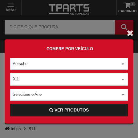
0
MENU
CARRINHO
COMPRE POR VEÍCULO
Porsche
911
Selecione o Ano
VER PRODUTOS
Início
911