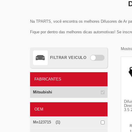
Na TPARTS, você encontra os melhores Difusores de Ar para
Fique por dentro das melhores dicas automotivas! Se inscr
Mostra
FILTRAR VEICULO
FABRICANTES
Mitsubishi
Difu
Dire
OEM
3.5 
Mn123715 (1)
1