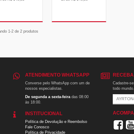
VER DETALHES
VER DETALHES
ndo 1-2 de 2 produtos
ATENDIMENTO WHATSAPP
RECEBA
Converse pelo WhatsApp com um de
Cadastre-se 
nossos especialistas.
todo mundo
De segunda a sexta-feira
das 08:00
às 18:00.
ACOMPA
INSTITUCIONAL
Política de Devolução e Reembolso
Fale Conosco
Política de Privacidade