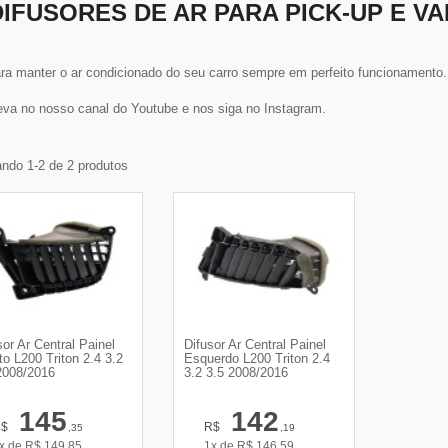
DIFUSORES DE AR PARA PICK-UP E VA
 manter o ar condicionado do seu carro sempre em perfeito funcionamento. E
eva no nosso canal do Youtube e nos siga no Instagram.
ndo 1-2 de 2 produtos
sor Ar Central Painel
Difusor Ar Central Painel
ito L200 Triton 2.4 3.2
Esquerdo L200 Triton 2.4
2008/2016
3.2 3.5 2008/2016
145
142
R$
R$
,35
,19
x de
R$
149,85
1x de
R$
146,59