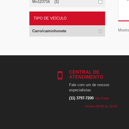
Mn123716 (1)
TIPO DE VEÍCULO
Mostra
Carro/caminhonete
CENTRAL DE
ATENDIMENTO
Fale com um de nossos
especialistas.
(11) 3797-7200
São Paulo
Horário 08:00 às 18:00