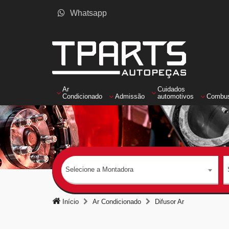
Whatsapp
Ar
Cuidados
Condicionado
Admissão
automotivos
Combus
Selecione a Montadora
Início
Ar Condicionado
Difusor Ar