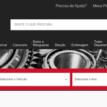
Precisa de Ajuda?
Meus Pe
Dutos
e
Todos
tível
Carroceria
Mangueiras
Direção
Embreagem
Departa
Selecione o Veículo
Selecione o Ano