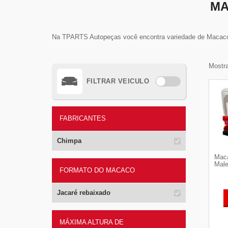
MA
Na TPARTS Autopeças você encontra variedade de Macaco H
Mostra
FILTRAR VEICULO
FABRICANTES
Chimpa
Maca
Male
FORMATO DO MACACO
Jacaré rebaixado
MÁXIMA ALTURA DE