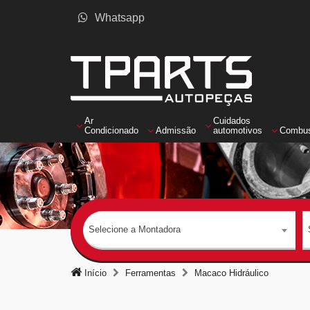
Whatsapp
Ar
Cuidados
Condicionado
Admissão
automotivos
Combus
Selecione a Montadora
Início
Ferramentas
Macaco Hidráulico