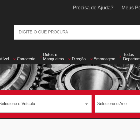
Precisa de Ajuda?
Meus Pe
Dutos
e
Todos
tível
Carroceria
Mangueiras
Direção
Embreagem
Departa
Selecione o Veículo
Selecione o Ano