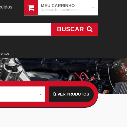
MEU CARRINHO
didos
Nenhum item adicionado
BUSCAR
mentos
VER PRODUTOS