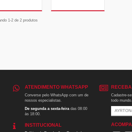
VER DETALHES
VER DETALHES
ndo 1-2 de 2 produtos
ATENDIMENTO WHATSAPP
RECEBA
Converse pelo WhatsApp com um de
Cadastre-se 
nossos especialistas.
todo mundo
De segunda a sexta-feira
das 08:00
às 18:00.
ACOMPA
INSTITUCIONAL