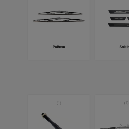
Palheta
Solei
(1)
(1)