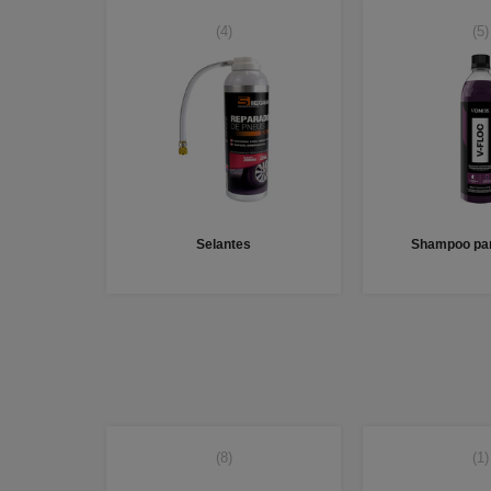
(4)
(5)
Selantes
Shampoo par
(8)
(1)