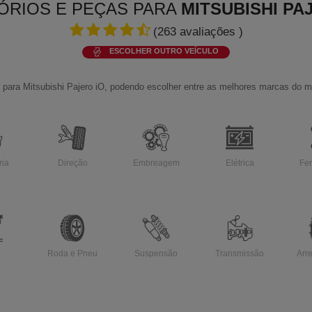
ÓRIOS E PEÇAS PARA
MITSUBISHI PA
(
263
avaliações )
ESCOLHER OUTRO VEÍCULO
para Mitsubishi Pajero iO, podendo escolher entre as melhores marcas do m
ria
Direção
Embreagem
Elétrica
Fe
Roda e Pneu
Suspensão
Transmissão
Arr