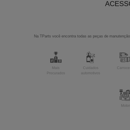
ACESS
Na TParts você encontra todas as peças de manutenção 
Mais
Cuidados
Carroce
Procurados
automotivos
Motor