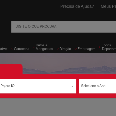
Precisa de Ajuda?
Meus Pe
Dutos
e
Todos
tível
Carroceria
Mangueiras
Direção
Embreagem
Departa
Pajero iO
Selecione o Ano