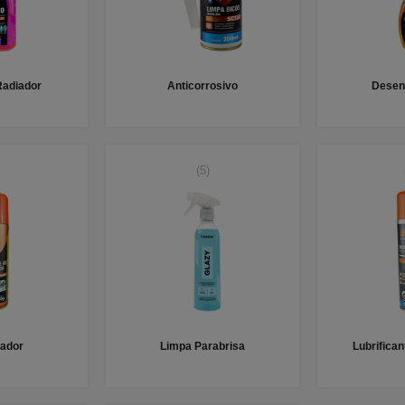
Radiador
Anticorrosivo
Desen
(5)
zador
Limpa Parabrisa
Lubrifica