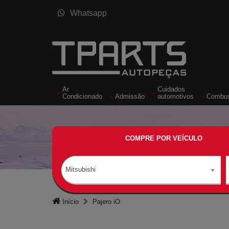
Whatsapp
Ar
Cuidados
Condicionado
Admissão
automotivos
Combus
COMPRE POR VEÍCULO
Mitsubishi
Início
Pajero iO