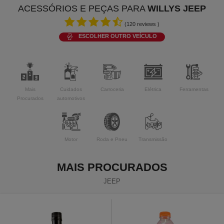
ACESSÓRIOS E PEÇAS PARA
WILLYS JEEP
(
120
reviews )
ESCOLHER OUTRO VEÍCULO
Mais
Cuidados
Carroceria
Elétrica
Ferramentas
Procurados
automotivos
Motor
Roda e Pneu
Transmissão
MAIS PROCURADOS
JEEP