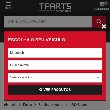
0
MENU
CARRINHO
ESCOLHA O SEU VEICULO:
Mitsubishi
L200 Savana
Selecione o Ano
VER PRODUTOS
Início
Freios
Bomba de Vácuo
L200 Savana