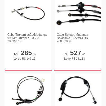
Cabo Transmissão/Mudança
Cabo Seletor/Mudanca
990Mm Jumper 2.3 2.8
Bola/Bola 1822MM HR
2003/2017
2005/2006
285
527
R$
R$
,49
,66
2x de
R$
147,16
3x de
R$
181,33