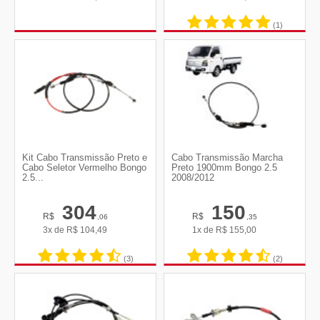
(1)
Kit Cabo Transmissão Preto e
Cabo Transmissão Marcha
Cabo Seletor Vermelho Bongo
Preto 1900mm Bongo 2.5
2.5...
2008/2012
304
150
R$
R$
,06
,35
3x de
R$
104,49
1x de
R$
155,00
(3)
(2)