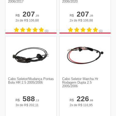
2006/2017
2006/2020
207
207
R$
R$
,35
,35
2x de
R$
106,88
2x de
R$
106,88
(1)
(1)
Cabo Seletor/Mudança Pontas
Cabo Seletor Marcha Hr
Bola HR 2.5 2005/2006
Rodagem Dupla 2.5
2005/2006
588
226
R$
R$
,13
,88
3x de
R$
202,11
2x de
R$
116,95