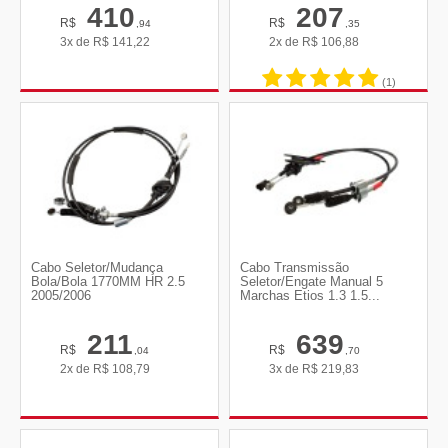
410
207
R$
R$
,94
,35
3x de
R$
141,22
2x de
R$
106,88
(1)
Cabo Seletor/Mudança
Cabo Transmissão
Bola/Bola 1770MM HR 2.5
Seletor/Engate Manual 5
2005/2006
Marchas Etios 1.3 1.5...
211
639
R$
R$
,04
,70
2x de
R$
108,79
3x de
R$
219,83