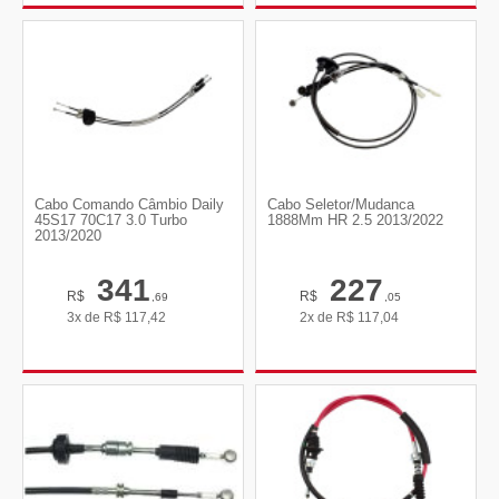
Cabo Comando Câmbio Daily
Cabo Seletor/Mudanca
45S17 70C17 3.0 Turbo
1888Mm HR 2.5 2013/2022
2013/2020
341
227
R$
R$
,69
,05
3x de
R$
117,42
2x de
R$
117,04