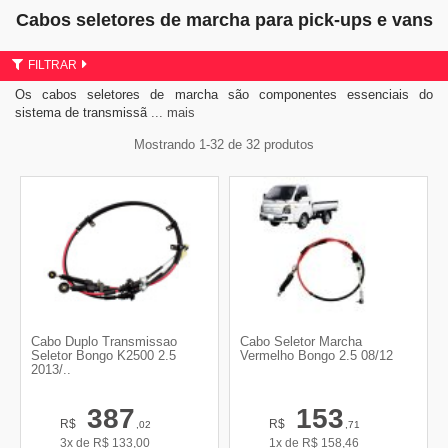
Cabos seletores de marcha para pick-ups e vans
FILTRAR
Os cabos seletores de marcha são componentes essenciais do
sistema de transmiss
... mais
Mostrando 1-32 de 32 produtos
Cabo Duplo Transmissao
Cabo Seletor Marcha
Seletor Bongo K2500 2.5
Vermelho Bongo 2.5 08/12
2013/..
387
153
R$
R$
,02
,71
3x de
R$
133,00
1x de
R$
158,46