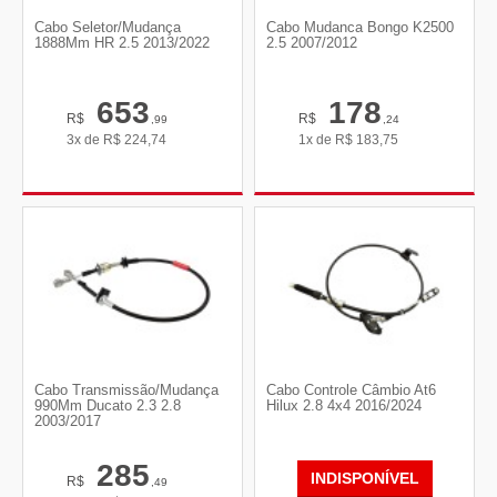
Cabo Seletor/Mudança
Cabo Mudanca Bongo K2500
1888Mm HR 2.5 2013/2022
2.5 2007/2012
653
178
R$
R$
,99
,24
3x de
R$
224,74
1x de
R$
183,75
Cabo Transmissão/Mudança
Cabo Controle Câmbio At6
990Mm Ducato 2.3 2.8
Hilux 2.8 4x4 2016/2024
2003/2017
285
INDISPONÍVEL
R$
,49