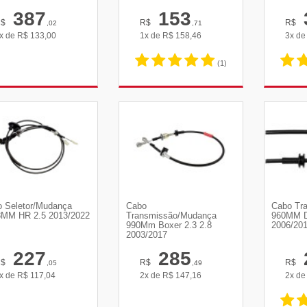
387
153
R$
R$
R$
,02
,71
x de
R$
133,00
1x de
R$
158,46
3x d
(1)
VER DETALHES
VER DETALHES
VE
 Seletor/Mudança
Cabo
Cabo Tra
MM HR 2.5 2013/2022
Transmissão/Mudança
960MM D
990Mm Boxer 2.3 2.8
2006/20
2003/2017
227
285
R$
R$
R$
,05
,49
x de
R$
117,04
2x de
R$
147,16
2x d