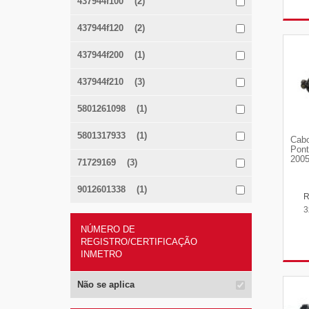
437944f100 (2)
437944f120 (2)
437944f200 (1)
437944f210 (3)
5801261098 (1)
5801317933 (1)
Cabo
Pont
2005
71729169 (3)
9012601338 (1)
3
NÚMERO DE
REGISTRO/CERTIFICAÇÃO
INMETRO
Não se aplica