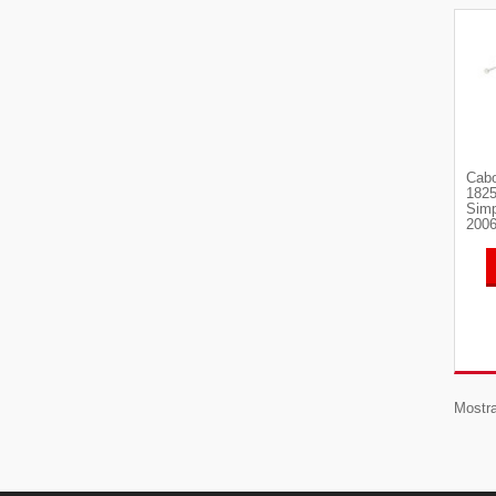
Cabo
182
Simp
2006
Mostra