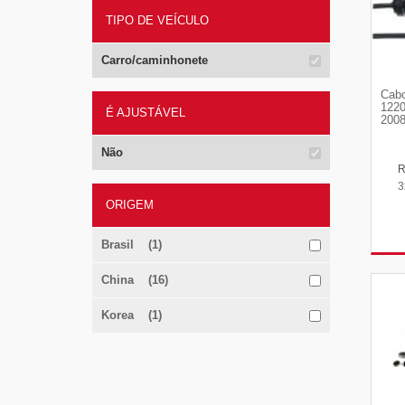
TIPO DE VEÍCULO
Carro/caminhonete
Cabo
1220
É AJUSTÁVEL
2008
Não
3
ORIGEM
Brasil (1)
China (16)
Korea (1)