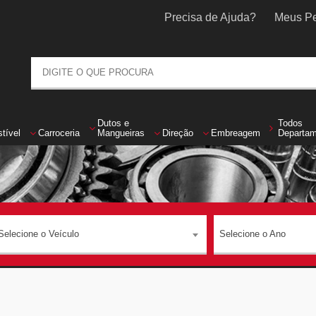
Precisa de Ajuda?
Meus Pe
Dutos
e
Todos
tível
Carroceria
Mangueiras
Direção
Embreagem
Departa
Selecione o Veículo
Selecione o Ano