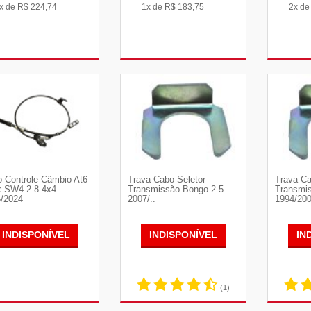
x de
R$
224,74
1x de
R$
183,75
2x d
VER DETALHES
VER DETALHES
VE
 Controle Câmbio At6
Trava Cabo Seletor
Trava Ca
x SW4 2.8 4x4
Transmissão Bongo 2.5
Transmi
/2024
2007/..
1994/20
INDISPONÍVEL
INDISPONÍVEL
IN
(1)