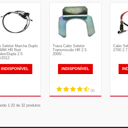
VER DETALHES
VER DETALHES
VE
 Seletor Marcha Duplo
Trava Cabo Seletor
Cabo Sel
5MM HR Rod.
Transmissão HR 2.5
2700 2.7
les/Dupla 2.5
2005/..
/2012
INDISPONÍVEL
INDISPONÍVEL
IN
(1)
VER DETALHES
VER DETALHES
VE
ndo 1-32 de 32 produtos