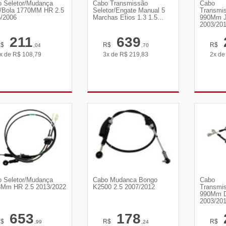
 Seletor/Mudança
Cabo Transmissão
Cabo
/Bola 1770MM HR 2.5
Seletor/Engate Manual 5
Transmi
/2006
Marchas Etios 1.3 1.5...
990Mm J
2003/20
211
639
R$
R$
R$
,04
,70
x de
R$
108,79
3x de
R$
219,83
2x d
VER DETALHES
VER DETALHES
VE
 Seletor/Mudança
Cabo Mudanca Bongo
Cabo
Mm HR 2.5 2013/2022
K2500 2.5 2007/2012
Transmi
990Mm D
2003/20
653
178
R$
R$
R$
,99
,24