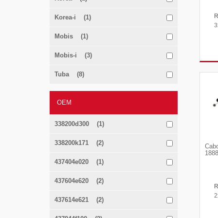
Korea-i (1)
3
Mobis (1)
Mobis-i (3)
Tuba (8)
OEM
338200d300 (1)
338200k171 (2)
Cabo
1888
437404e020 (1)
437604e620 (2)
2
437614e621 (2)