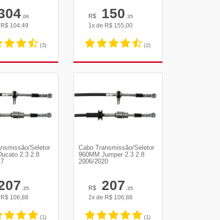
304
150
R$
,06
,35
e
R$
104,49
1x de
R$
155,00
(3)
(2)
R DETALHES
VER DETALHES
nsmissão/Seletor
Cabo Transmissão/Seletor
ucato 2.3 2.8
960MM Jumper 2.3 2.8
17
2006/2020
207
207
R$
,35
,35
e
R$
106,88
2x de
R$
106,88
(1)
(1)