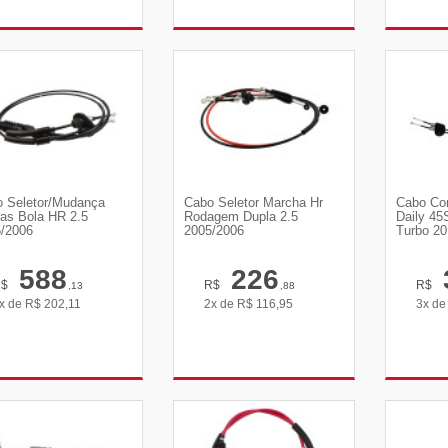
VER DETALHES
VER DETALHES
VE
 Seletor/Mudança
Cabo Seletor Marcha Hr
Cabo Co
as Bola HR 2.5
Rodagem Dupla 2.5
Daily 45
/2006
2005/2006
Turbo 20
588
226
R$
R$
R$
,13
,88
x de
R$
202,11
2x de
R$
116,95
3x d
VER DETALHES
VER DETALHES
VE