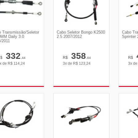
 Transmissão/Seletor
Cabo Seletor Bongo K2500
Cabo Tra
MM Daily 3.0
2.5 2007/2012
Sprinter
/2011
332
358
R$
R$
R$
,44
,64
x de
R$
114,24
3x de
R$
123,24
3x d
VER DETALHES
VER DETALHES
VE