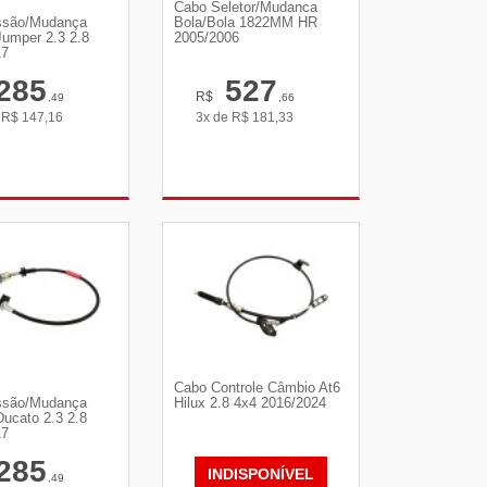
Cabo Seletor/Mudanca
ssão/Mudança
Bola/Bola 1822MM HR
umper 2.3 2.8
2005/2006
17
285
527
R$
,49
,66
e
R$
147,16
3x de
R$
181,33
R DETALHES
VER DETALHES
Cabo Controle Câmbio At6
ssão/Mudança
Hilux 2.8 4x4 2016/2024
ucato 2.3 2.8
17
285
INDISPONÍVEL
,49