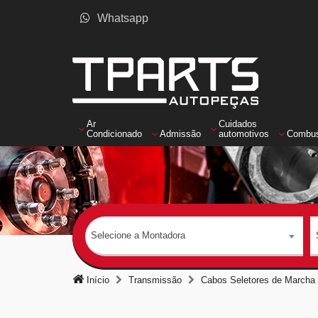
Whatsapp
Ar
Cuidados
Condicionado
Admissão
automotivos
Combus
Selecione a Montadora
Início
Transmissão
Cabos Seletores de Marcha