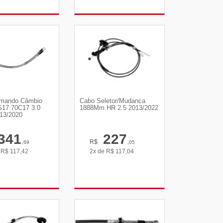
R DETALHES
VER DETALHES
mando Câmbio
Cabo Seletor/Mudanca
S17 70C17 3.0
1888Mm HR 2.5 2013/2022
13/2020
341
227
R$
,69
,05
e
R$
117,42
2x de
R$
117,04
R DETALHES
VER DETALHES