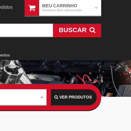
MEU CARRINHO
didos
Nenhum item adicionado
BUSCAR
mentos
VER PRODUTOS