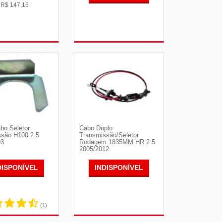
e
R$
147,16
R DETALHES
VER DETALHES
bo Seletor
Cabo Duplo
ssão H100 2.5
Transmissão/Seletor
03
Rodagem 1835MM HR 2.5
2005/2012
DISPONÍVEL
INDISPONÍVEL
(1)