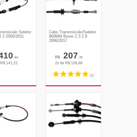
nsmissão Seletor
Cabo Transmissão/Seletor
 2.2 2000/2011
960MM Boxer 2.3 2.8
2006/2017
410
207
R$
,94
,35
e
R$
141,22
2x de
R$
106,88
(1)
R DETALHES
VER DETALHES