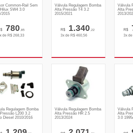
sor Common-Rail Sem
Válvula Regulagem Bomba
Válvula
Hilux SW4 3.0
Alta Pressão T4 3.2
Alta Pre
/2015
2015/2021
2013/20
780
1.340
R$
R$
R$
,85
,22
x de
R$
268,33
3x de
R$
460,56
3x d
VER DETALHES
VER DETALHES
VE
ula Regulagem Bomba
Válvula Regulagem Bomba
Válvula
 Pressão L200 3.2
Alta Pressão HR 2.5
Alta Pre
o Diesel 2010/2016
2013/2024
3.0 1995
1.209
2.071