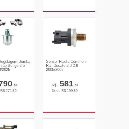
R DETALHES
VER DETALHES
 Regulagem Bomba
Sensor Flauta Common-
ssão Bongo 2.5
Rail Ducato 2.3 2.8
3/2025
2005/2009
790
581
R$
,94
,68
e
R$
271,80
3x de
R$
199,89
R DETALHES
VER DETALHES