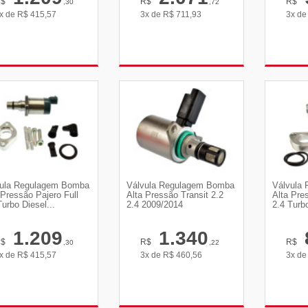
R$
R$
R$
,30
,72
x de
R$
415,57
3x de
R$
711,93
3x d
VER DETALHES
VER DETALHES
VE
ula Regulagem Bomba
Válvula Regulagem Bomba
Válvula
 Pressão Pajero Full
Alta Pressão Transit 2.2
Alta Pre
Turbo Diesel...
2.4 2009/2014
2.4 Turb
1.209
1.340
R$
R$
R$
,30
,22
x de
R$
415,57
3x de
R$
460,56
3x d