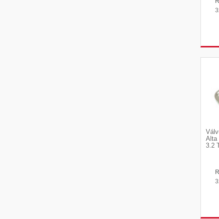
3
Válv
Alta
3.2 
3