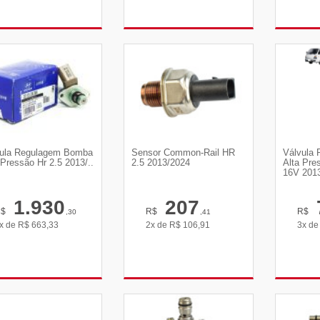
VER DETALHES
VER DETALHES
VE
ula Regulagem Bomba
Sensor Common-Rail HR
Válvula
 Pressão Hr 2.5 2013/..
2.5 2013/2024
Alta Pre
16V 201
1.930
207
R$
R$
R$
,30
,41
x de
R$
663,33
2x de
R$
106,91
3x d
VER DETALHES
VER DETALHES
VE