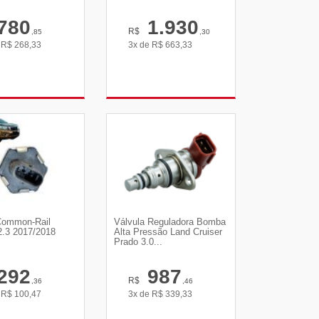
780
1.930
R$
,85
,30
e
R$
268,33
3x de
R$
663,33
R DETALHES
VER DETALHES
Common-Rail
Válvula Reguladora Bomba
 2.3 2017/2018
Alta Pressão Land Cruiser
Prado 3.0...
292
987
R$
,36
,46
e
R$
100,47
3x de
R$
339,33