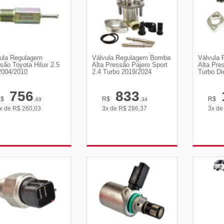
ula Regulagem
Válvula Regulagem Bomba
Válvula
são Toyota Hilux 2.5
Alta Pressão Pajero Sport
Alta Pre
2004/2010
2.4 Turbo 2019/2024
Turbo Die
756
833
R$
R$
R$
,69
,34
x de
R$
260,03
3x de
R$
286,37
3x d
VER DETALHES
VER DETALHES
VE