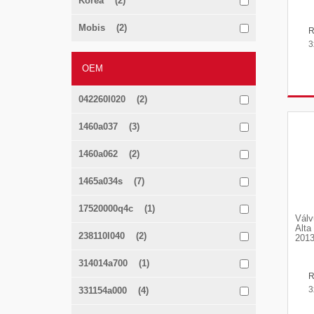
Korea (2)
Mobis (2)
3
OEM
042260l020 (2)
1460a037 (3)
1460a062 (2)
1465a034s (7)
17520000q4c (1)
Válv
Alta
238110l040 (2)
2013
314014a700 (1)
3
331154a000 (4)