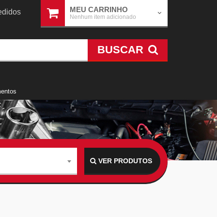
MEU CARRINHO
didos
Nenhum item adicionado
BUSCAR
mentos
VER PRODUTOS