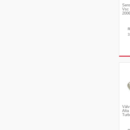
Sen
Vsc 
2006
3
Válv
Alta
Turb