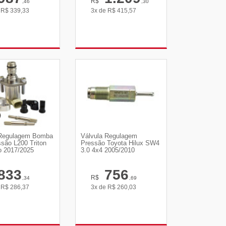
R$
,46
,30
e
R$
339,33
3x de
R$
415,57
R DETALHES
VER DETALHES
 Regulagem Bomba
Válvula Regulagem
ssão L200 Triton
Pressão Toyota Hilux SW4
o 2017/2025
3.0 4x4 2005/2010
833
756
R$
,34
,69
e
R$
286,37
3x de
R$
260,03