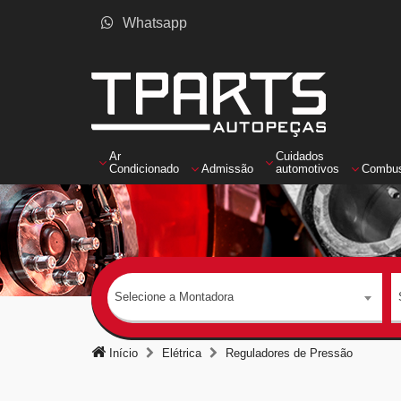
Whatsapp
Ar
Cuidados
Condicionado
Admissão
automotivos
Combus
Selecione a Montadora
Início
Elétrica
Reguladores de Pressão