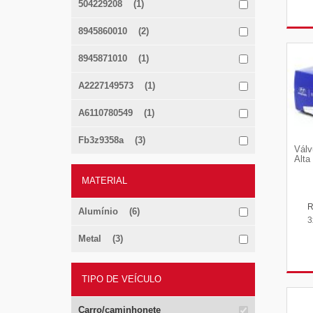
504229208 (1)
8945860010 (2)
8945871010 (1)
A2227149573 (1)
A6110780549 (1)
Fb3z9358a (3)
Válv
Alta
MATERIAL
Alumínio (6)
3
Metal (3)
TIPO DE VEÍCULO
Carro/caminhonete