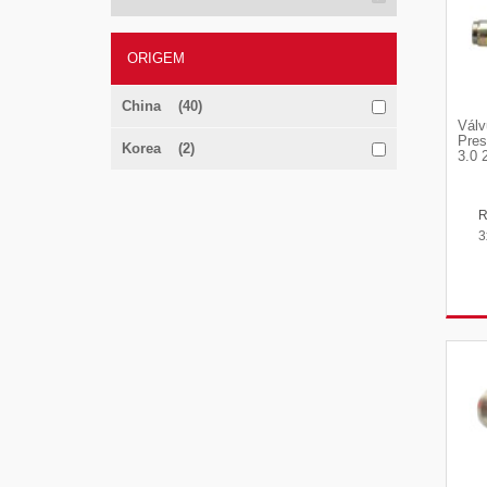
ORIGEM
China (40)
Válv
Pres
Korea (2)
3.0 
3