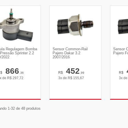
VER DETALHES
VER DETALHES
VE
ula Regulagem Bomba
Sensor Common-Rail
Sensor 
 Pressão Sprinter 2.2
Pajero Dakar 3.2
Pajero Fu
/2022
2007/2016
866
452
R$
R$
R$
,36
,99
x de
R$
297,72
3x de
R$
155,67
3x d
VER DETALHES
VER DETALHES
VE
ndo 1-32 de 48 produtos