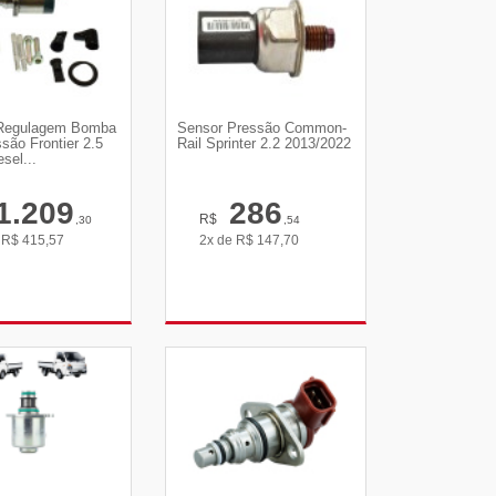
 Regulagem Bomba
Sensor Pressão Common-
ssão Frontier 2.5
Rail Sprinter 2.2 2013/2022
sel...
1.209
286
R$
,30
,54
e
R$
415,57
2x de
R$
147,70
R DETALHES
VER DETALHES