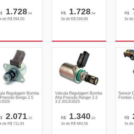
1.728
1.728
R$
R$
R$
,54
,54
x de
R$
594,00
3x de
R$
594,00
3x d
VER DETALHES
VER DETALHES
VE
ula Regulagem Bomba
Válvula Regulagem Bomba
Sensor 
 Pressão Bongo 2.5
Alta Pressão Ranger 2.2
Frontier
/2025
3.2 2013/2023
2.071
1.340
R$
R$
R$
,72
,22
x de
R$
711,93
3x de
R$
460,56
3x d