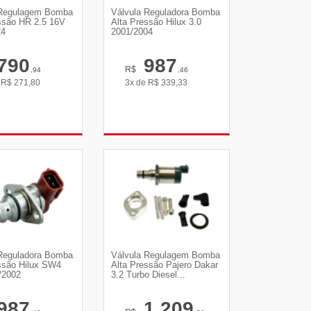
 Regulagem Bomba
Válvula Reguladora Bomba
ssão HR 2.5 16V
Alta Pressão Hilux 3.0
24
2001/2004
790
987
R$
,94
,46
e
R$
271,80
3x de
R$
339,33
R DETALHES
VER DETALHES
 Reguladora Bomba
Válvula Regulagem Bomba
ssão Hilux SW4
Alta Pressão Pajero Dakar
/2002
3.2 Turbo Diesel...
987
1.209