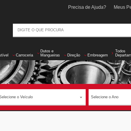
Precisa de Ajuda?
Meus Pe
Dutos
e
Todos
tível
Carroceria
Mangueiras
Direção
Embreagem
Departa
Selecione o Veículo
Selecione o Ano