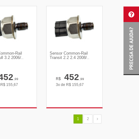
R DETALHES
VER DETALHES
Common-Rail
Sensor Common-Rail
ll 3.2 2006/..
Transit 2.2 2.4 2008/..
452
452
R$
,99
,99
e
R$
155,67
3x de
R$
155,67
R DETALHES
VER DETALHES
1
2