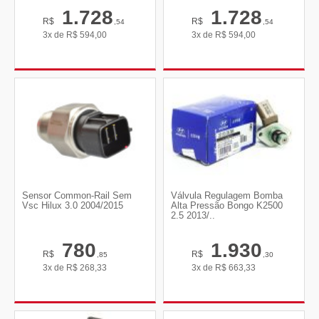
1.728
1.728
R$
R$
,54
,54
3x de
R$
594,00
3x de
R$
594,00
Sensor Common-Rail Sem
Válvula Regulagem Bomba
Vsc Hilux 3.0 2004/2015
Alta Pressão Bongo K2500
2.5 2013/..
780
1.930
R$
R$
,85
,30
3x de
R$
268,33
3x de
R$
663,33