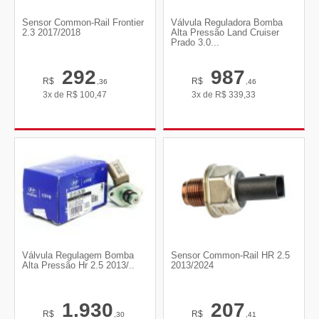
Sensor Common-Rail Frontier
Válvula Reguladora Bomba
2.3 2017/2018
Alta Pressão Land Cruiser
Prado 3.0...
292
987
R$
R$
,36
,46
3x de
R$
100,47
3x de
R$
339,33
Válvula Regulagem Bomba
Sensor Common-Rail HR 2.5
Alta Pressão Hr 2.5 2013/..
2013/2024
1.930
207
R$
R$
,30
,41