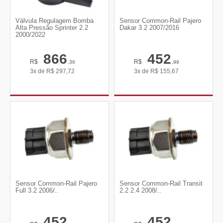
Válvula Regulagem Bomba
Sensor Common-Rail Pajero
Alta Pressão Sprinter 2.2
Dakar 3.2 2007/2016
2000/2022
866
452
R$
R$
,36
,99
3x de
R$
297,72
3x de
R$
155,67
Sensor Common-Rail Pajero
Sensor Common-Rail Transit
Full 3.2 2006/..
2.2 2.4 2008/..
452
452