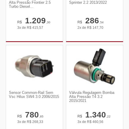
Alta Pressão Frontier 2.5
Sprinter 2.2 2013/2022
Turbo Diesel...
1.209
286
R$
R$
,30
,54
3x de
R$
415,57
2x de
R$
147,70
Sensor Common-Rail Sem
Válvula Regulagem Bomba
Vsc Hilux SW4 3.0 2006/2015
Alta Pressão T4 3.2
2015/2021
780
1.340
R$
R$
,85
,22
3x de
R$
268,33
3x de
R$
460,56