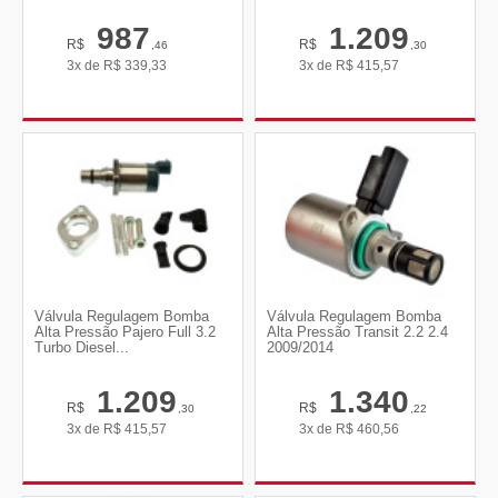
987
1.209
R$
R$
,46
,30
3x de
R$
339,33
3x de
R$
415,57
Válvula Regulagem Bomba
Válvula Regulagem Bomba
Alta Pressão Pajero Full 3.2
Alta Pressão Transit 2.2 2.4
Turbo Diesel...
2009/2014
1.209
1.340
R$
R$
,30
,22
3x de
R$
415,57
3x de
R$
460,56