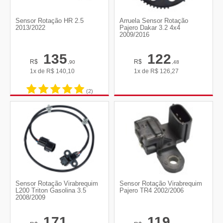
Sensor Rotação HR 2.5
Arruela Sensor Rotação
2013/2022
Pajero Dakar 3.2 4x4
2009/2016
135
122
R$
R$
,90
,48
1x de
R$
140,10
1x de
R$
126,27
(2)
Sensor Rotação Virabrequim
Sensor Rotação Virabrequim
L200 Triton Gasolina 3.5
Pajero TR4 2002/2006
2008/2009
171
119