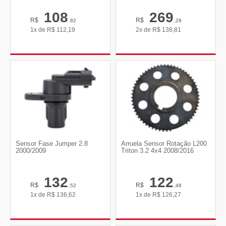
108
269
R$
R$
,82
,28
1x de
R$
112,19
2x de
R$
138,81
Sensor Fase Jumper 2.8
Arruela Sensor Rotação L200
2000/2009
Triton 3.2 4x4 2008/2016
132
122
R$
R$
,52
,48
1x de
R$
136,62
1x de
R$
126,27