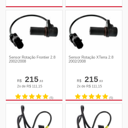
Sensor Rotação Frontier 2.8
Sensor Rotação XTerra 2.8
2002/2008
2002/2008
215
215
R$
R$
,63
,63
2x de
R$
111,15
2x de
R$
111,15
(5)
(5)