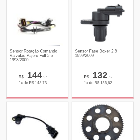
Sensor Rotação Comando
Sensor Fase Boxer 2.8
Válvulas Pajero Full 3.5
1999/2009
1998/2000
144
132
R$
R$
,27
,52
1x de
R$
148,73
1x de
R$
136,62