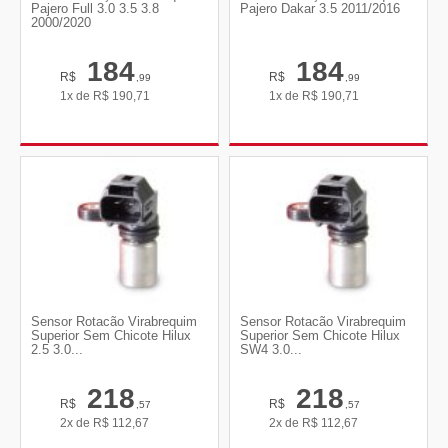
Pajero Full 3.0 3.5 3.8
Pajero Dakar 3.5 2011/2016
2000/2020
184
184
R$
R$
,99
,99
1x de
R$
190,71
1x de
R$
190,71
Sensor Rotacão Virabrequim
Sensor Rotacão Virabrequim
Superior Sem Chicote Hilux
Superior Sem Chicote Hilux
2.5 3.0...
SW4 3.0...
218
218
R$
R$
,57
,57
2x de
R$
112,67
2x de
R$
112,67