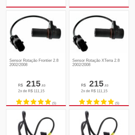
Sensor Rotação Frontier 2.8
Sensor Rotação XTerra 2.8
2002/2008
2002/2008
215
215
R$
R$
,63
,63
2x de
R$
111,15
2x de
R$
111,15
(5)
(5)