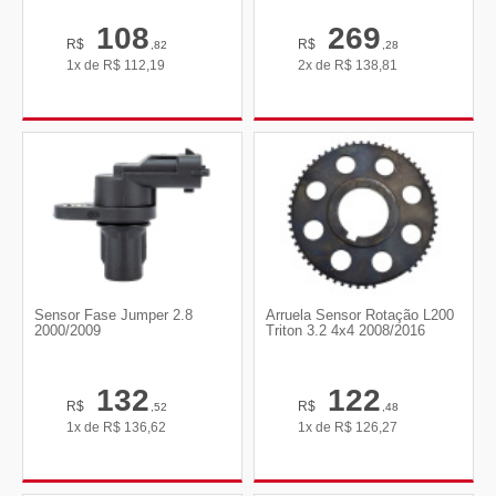
108
269
R$
R$
,82
,28
1x de
R$
112,19
2x de
R$
138,81
Sensor Fase Jumper 2.8
Arruela Sensor Rotação L200
2000/2009
Triton 3.2 4x4 2008/2016
132
122
R$
R$
,52
,48
1x de
R$
136,62
1x de
R$
126,27