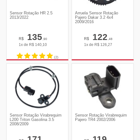
Sensor Rotação HR 2.5
Arruela Sensor Rotação
2013/2022
Pajero Dakar 3.2 4x4
2009/2016
135
122
R$
R$
,90
,48
1x de
R$
140,10
1x de
R$
126,27
(2)
Sensor Rotação Virabrequim
Sensor Rotação Virabrequim
L200 Triton Gasolina 3.5
Pajero TR4 2002/2006
2008/2009
171
119