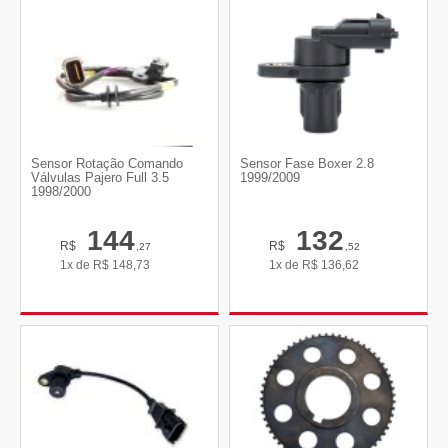
Sensor Rotação Comando
Sensor Fase Boxer 2.8
Válvulas Pajero Full 3.5
1999/2009
1998/2000
144
132
R$
R$
,27
,52
1x de
R$
148,73
1x de
R$
136,62