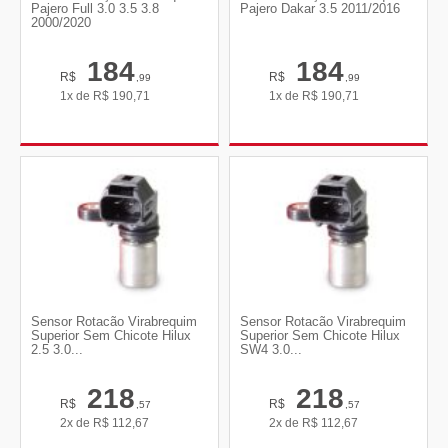
Pajero Full 3.0 3.5 3.8
Pajero Dakar 3.5 2011/2016
2000/2020
184
184
R$
R$
,99
,99
1x de
R$
190,71
1x de
R$
190,71
Sensor Rotacão Virabrequim
Sensor Rotacão Virabrequim
Superior Sem Chicote Hilux
Superior Sem Chicote Hilux
2.5 3.0...
SW4 3.0...
218
218
R$
R$
,57
,57
2x de
R$
112,67
2x de
R$
112,67