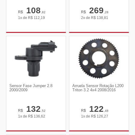
108
269
R$
R$
,82
,28
1x de
R$
112,19
2x de
R$
138,81
Sensor Fase Jumper 2.8
Arruela Sensor Rotação L200
2000/2009
Triton 3.2 4x4 2008/2016
132
122
R$
R$
,52
,48
1x de
R$
136,62
1x de
R$
126,27