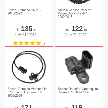
Sensor Rotação HR 2.5
Arruela Sensor Rotação
2013/2022
Pajero Dakar 3.2 4x4
2009/2016
135
122
R$
R$
,90
,48
1x de
R$
140,10
1x de
R$
126,27
(2)
Sensor Rotação Virabrequim
Sensor Rotação Virabrequim
L200 Triton Gasolina 3.5
Pajero TR4 2002/2006
2008/2009
171
119