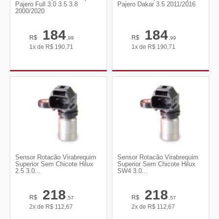
Pajero Full 3.0 3.5 3.8
Pajero Dakar 3.5 2011/2016
2000/2020
184
184
R$
R$
,99
,99
1x de
R$
190,71
1x de
R$
190,71
Sensor Rotacão Virabrequim
Sensor Rotacão Virabrequim
Superior Sem Chicote Hilux
Superior Sem Chicote Hilux
2.5 3.0...
SW4 3.0...
218
218
R$
R$
,57
,57
2x de
R$
112,67
2x de
R$
112,67