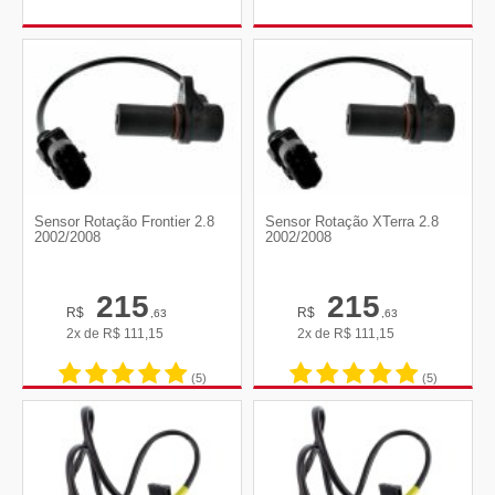
Sensor Rotação Frontier 2.8
Sensor Rotação XTerra 2.8
2002/2008
2002/2008
215
215
R$
R$
,63
,63
2x de
R$
111,15
2x de
R$
111,15
(5)
(5)