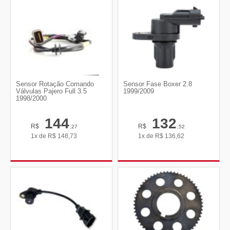
Sensor Rotação Comando
Sensor Fase Boxer 2.8
Válvulas Pajero Full 3.5
1999/2009
1998/2000
144
132
R$
R$
,27
,52
1x de
R$
148,73
1x de
R$
136,62