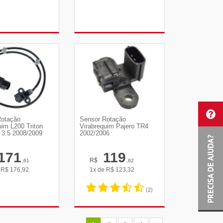
R DETALHES
VER DETALHES
Rotação
Sensor Rotação
uim L200 Triton
Virabrequim Pajero TR4
 3.5 2008/2009
2002/2006
171
119
R$
,61
,62
e
R$
176,92
1x de
R$
123,32
(2)
R DETALHES
VER DETALHES