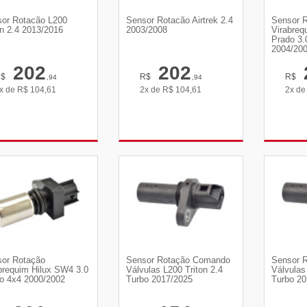
or Rotacão L200
Sensor Rotacão Airtrek 2.4
Sensor 
on 2.4 2013/2016
2003/2008
Virabreq
Prado 3.
2004/20
202
202
R$
R$
R$
,94
,94
x de
R$
104,61
2x de
R$
104,61
2x d
VER DETALHES
VER DETALHES
VE
or Rotação
Sensor Rotação Comando
Sensor 
brequim Hilux SW4 3.0
Válvulas L200 Triton 2.4
Válvulas
o 4x4 2000/2002
Turbo 2017/2025
Turbo 20