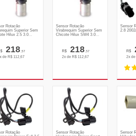
or Rotacão
Sensor Rotacão
Sensor R
brequim Superior Sem
Virabrequim Superior Sem
2.8 2002
ote Hilux 2.5 3.0...
Chicote Hilux SW4 3.0...
218
218
R$
R$
R$
,57
,57
x de
R$
112,67
2x de
R$
112,67
2x d
VER DETALHES
VER DETALHES
VE
or Rotação
Sensor Rotação
Sensor 