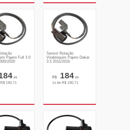
R DETALHES
VER DETALHES
Rotação
Sensor Rotação
uim Pajero Full 3.0
Virabrequim Pajero Dakar
2000/2020
3.5 2011/2016
184
184
R$
,99
,99
e
R$
190,71
1x de
R$
190,71
R DETALHES
VER DETALHES