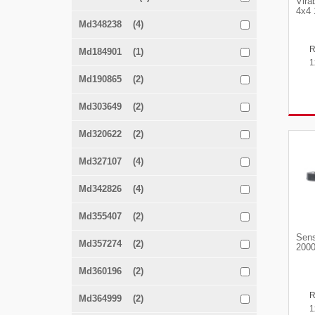
Vira
4x4 
Md348238 (4)
Md184901 (1)
1
Md190865 (2)
Md303649 (2)
Md320622 (2)
Md327107 (4)
Md342826 (4)
Md355407 (2)
Sens
Md357274 (2)
2000
Md360196 (2)
Md364999 (2)
1