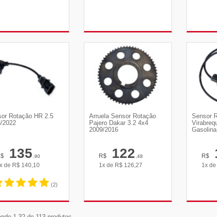
VER DETALHES
VER DETALHES
VE
or Rotação HR 2.5
Arruela Sensor Rotação
Sensor 
/2022
Pajero Dakar 3.2 4x4
Virabreq
2009/2016
Gasolina
135
122
R$
R$
R$
,90
,48
x de
R$
140,10
1x de
R$
126,27
1x d
(2)
VER DETALHES
VER DETALHES
VE
ndo 1-32 de 113 produtos