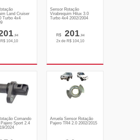
Rotação
Sensor Rotação
uim Land Cruiser
Virabrequim Hilux 3.0
0 Turbo 4x4
Turbo 4x4 2002/2004
09
201
201
R$
,94
,94
e
R$
104,10
2x de
R$
104,10
R DETALHES
VER DETALHES
Rotação Comando
Arruela Sensor Rotação
 Pajero Sport 2.4
Pajero TR4 2.0 2002/2015
19/2024