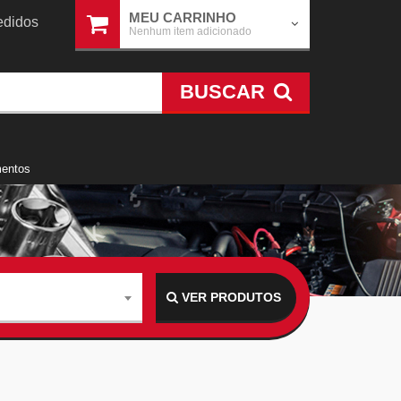
MEU CARRINHO
didos
Nenhum item adicionado
BUSCAR
mentos
VER PRODUTOS