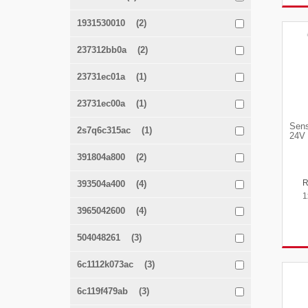
1931530010 (2)
237312bb0a (2)
23731ec01a (1)
23731ec00a (1)
Sens
2s7q6c315ac (1)
24V 
391804a800 (2)
393504a400 (4)
1
3965042600 (4)
504048261 (3)
6c1112k073ac (3)
6c119f479ab (3)