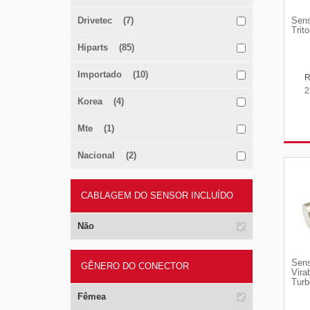
Drivetec (7)
Sens
Trit
Hiparts (85)
Importado (10)
2
Korea (4)
Mte (1)
Nacional (2)
CABLAGEM DO SENSOR INCLUÍDO
Não
Sens
GÊNERO DO CONECTOR
Vira
Turb
Fêmea