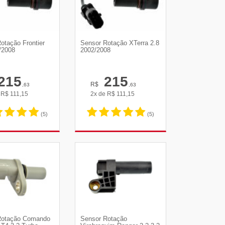
otação Frontier
Sensor Rotação XTerra 2.8
/2008
2002/2008
215
215
R$
,63
,63
e
R$
111,15
2x de
R$
111,15
(5)
(5)
R DETALHES
VER DETALHES
Rotação Comando
Sensor Rotação