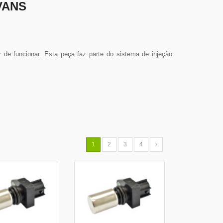
VANS
de funcionar. Esta peça faz parte do sistema de injeção
1
2
3
4