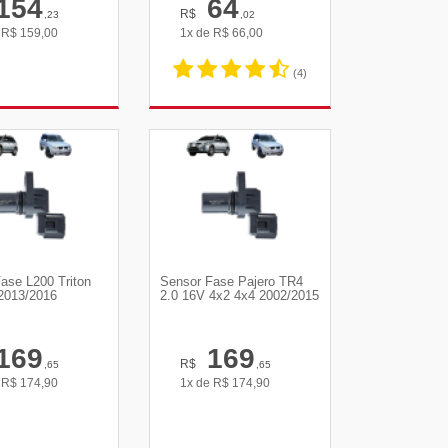
154
64
R$
,23
,02
e
R$
159,00
1x de
R$
66,00
(4)
R DETALHES
VER DETALHES
ase L200 Triton
Sensor Fase Pajero TR4
2013/2016
2.0 16V 4x2 4x4 2002/2015
169
169
R$
,65
,65
e
R$
174,90
1x de
R$
174,90