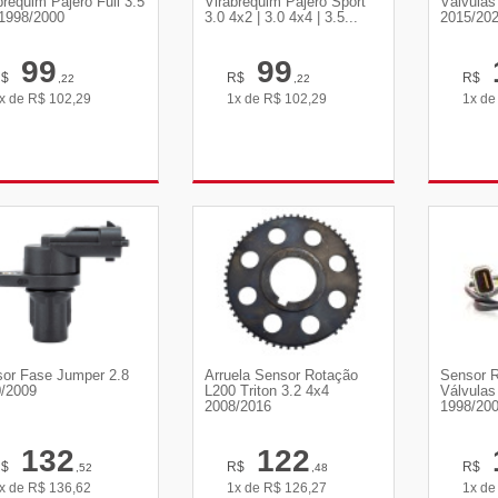
brequim Pajero Full 3.5
Virabrequim Pajero Sport
Válvulas
1998/2000
3.0 4x2 | 3.0 4x4 | 3.5...
2015/20
99
99
R$
R$
R$
,22
,22
x de
R$
102,29
1x de
R$
102,29
1x d
VER DETALHES
VER DETALHES
VE
or Fase Jumper 2.8
Arruela Sensor Rotação
Sensor 
/2009
L200 Triton 3.2 4x4
Válvulas 
2008/2016
1998/20
132
122
R$
R$
R$
,52
,48
x de
R$
136,62
1x de
R$
126,27
1x d