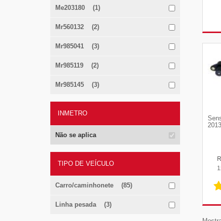
Me203180 (1)
Mr560132 (2)
Mr985041 (3)
Mr985119 (2)
Mr985145 (3)
INMETRO
Sens
2013
Não se aplica
TIPO DE VEÍCULO
1
Carro/caminhonete (85)
Linha pesada (3)
Mostra