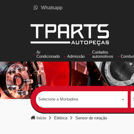
Whatsapp
Ar
Cuidados
Condicionado
Admissão
automotivos
Combus
Selecione a Montadora
Início
Elétrica
Sensor de rotação