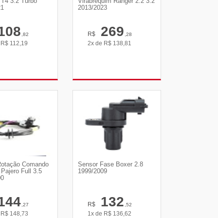
 T4 3.2 Turbo
Virabrequim Ranger 2.2 3.2
21
2013/2023
108
269
R$
,82
,28
e
R$
112,19
2x de
R$
138,81
R DETALHES
VER DETALHES
Rotação Comando
Sensor Fase Boxer 2.8
Pajero Full 3.5
1999/2009
00
144
132
R$
,27
,52
e
R$
148,73
1x de
R$
136,62