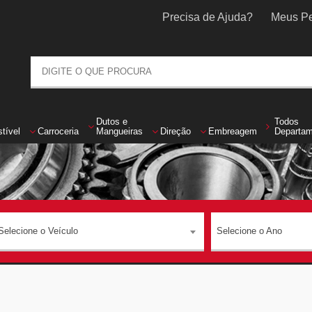
Precisa de Ajuda?
Meus Pe
Dutos
e
Todos
tível
Carroceria
Mangueiras
Direção
Embreagem
Departa
Selecione o Veículo
Selecione o Ano