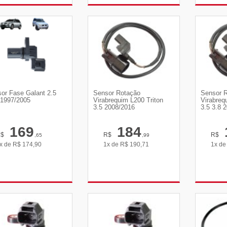
VER DETALHES
VER DETALHES
VE
or Fase Galant 2.5
Sensor Rotação
Sensor 
1997/2005
Virabrequim L200 Triton
Virabreq
3.5 2008/2016
3.5 3.8 
169
184
R$
R$
R$
,65
,99
x de
R$
174,90
1x de
R$
190,71
1x d
VER DETALHES
VER DETALHES
VE