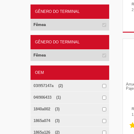
2
GÊNERO DO TERMINAL
Fêmea
GÊNERO DO TERMINAL
Fêmea
OEM
Arru
03l957147a (2)
Paje
04l906433 (1)
1840a002 (3)
1
1865a074 (3)
1865a126 (2)