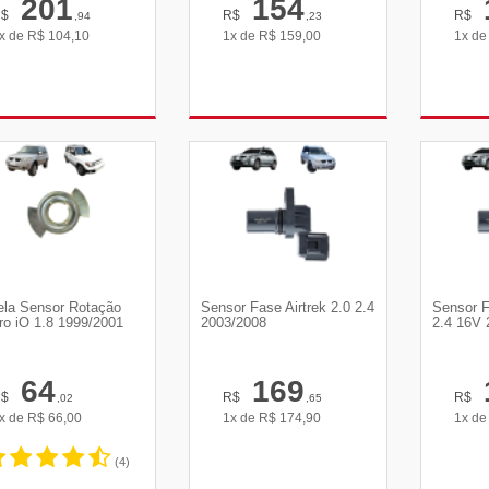
201
154
R$
R$
R$
,94
,23
x de
R$
104,10
1x de
R$
159,00
1x d
VER DETALHES
VER DETALHES
VE
ela Sensor Rotação
Sensor Fase Airtrek 2.0 2.4
Sensor F
ro iO 1.8 1999/2001
2003/2008
2.4 16V 
64
169
R$
R$
R$
,02
,65
x de
R$
66,00
1x de
R$
174,90
1x d
(4)