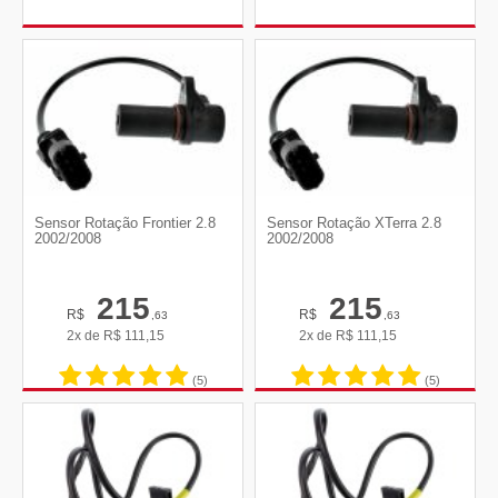
Sensor Rotação Frontier 2.8
Sensor Rotação XTerra 2.8
2002/2008
2002/2008
215
215
R$
R$
,63
,63
2x de
R$
111,15
2x de
R$
111,15
(5)
(5)