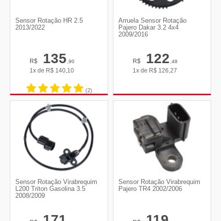
Sensor Rotação HR 2.5
Arruela Sensor Rotação
2013/2022
Pajero Dakar 3.2 4x4
2009/2016
135
122
R$
R$
,90
,48
1x de
R$
140,10
1x de
R$
126,27
(2)
Sensor Rotação Virabrequim
Sensor Rotação Virabrequim
L200 Triton Gasolina 3.5
Pajero TR4 2002/2006
2008/2009
171
119