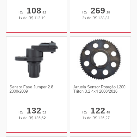
108
269
R$
R$
,82
,28
1x de
R$
112,19
2x de
R$
138,81
Sensor Fase Jumper 2.8
Arruela Sensor Rotação L200
2000/2009
Triton 3.2 4x4 2008/2016
132
122
R$
R$
,52
,48
1x de
R$
136,62
1x de
R$
126,27