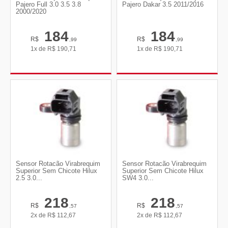
Pajero Full 3.0 3.5 3.8
Pajero Dakar 3.5 2011/2016
2000/2020
184
184
R$
R$
,99
,99
1x de
R$
190,71
1x de
R$
190,71
Sensor Rotacão Virabrequim
Sensor Rotacão Virabrequim
Superior Sem Chicote Hilux
Superior Sem Chicote Hilux
2.5 3.0...
SW4 3.0...
218
218
R$
R$
,57
,57
2x de
R$
112,67
2x de
R$
112,67