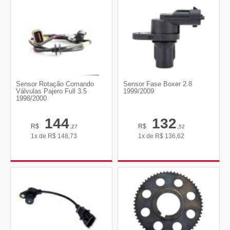
Sensor Rotação Comando
Sensor Fase Boxer 2.8
Válvulas Pajero Full 3.5
1999/2009
1998/2000
144
132
R$
R$
,27
,52
1x de
R$
148,73
1x de
R$
136,62