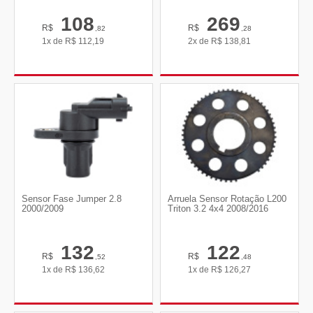
108
269
R$
R$
,82
,28
1x de
R$
112,19
2x de
R$
138,81
Sensor Fase Jumper 2.8
Arruela Sensor Rotação L200
2000/2009
Triton 3.2 4x4 2008/2016
132
122
R$
R$
,52
,48
1x de
R$
136,62
1x de
R$
126,27