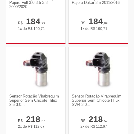
Pajero Full 3.0 3.5 3.8
Pajero Dakar 3.5 2011/2016
2000/2020
184
184
R$
R$
,99
,99
1x de
R$
190,71
1x de
R$
190,71
Sensor Rotacão Virabrequim
Sensor Rotacão Virabrequim
Superior Sem Chicote Hilux
Superior Sem Chicote Hilux
2.5 3.0...
SW4 3.0...
218
218
R$
R$
,57
,57
2x de
R$
112,67
2x de
R$
112,67