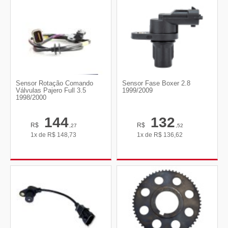
Sensor Rotação Comando
Sensor Fase Boxer 2.8
Válvulas Pajero Full 3.5
1999/2009
1998/2000
144
132
R$
R$
,27
,52
1x de
R$
148,73
1x de
R$
136,62