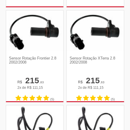
Sensor Rotação Frontier 2.8
Sensor Rotação XTerra 2.8
2002/2008
2002/2008
215
215
R$
R$
,63
,63
2x de
R$
111,15
2x de
R$
111,15
(5)
(5)