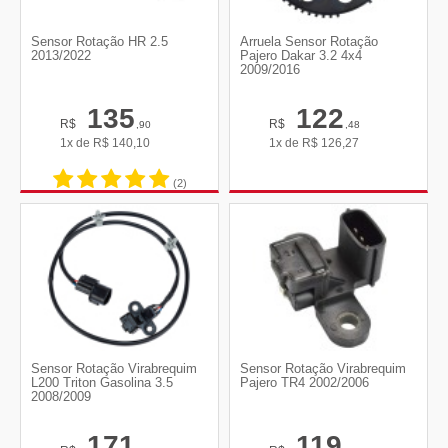
Sensor Rotação HR 2.5
Arruela Sensor Rotação
2013/2022
Pajero Dakar 3.2 4x4
2009/2016
135
122
R$
R$
,90
,48
1x de
R$
140,10
1x de
R$
126,27
(2)
Sensor Rotação Virabrequim
Sensor Rotação Virabrequim
L200 Triton Gasolina 3.5
Pajero TR4 2002/2006
2008/2009
171
119