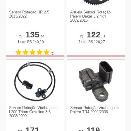
Sensor Rotação HR 2.5
Arruela Sensor Rotação
2013/2022
Pajero Dakar 3.2 4x4
2009/2016
135
122
R$
R$
,90
,48
1x de
R$
140,10
1x de
R$
126,27
(2)
Sensor Rotação Virabrequim
Sensor Rotação Virabrequim
L200 Triton Gasolina 3.5
Pajero TR4 2002/2006
2008/2009
171
119