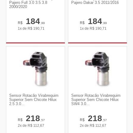
Pajero Full 3.0 3.5 3.8
Pajero Dakar 3.5 2011/2016
2000/2020
184
184
R$
R$
,99
,99
1x de
R$
190,71
1x de
R$
190,71
Sensor Rotacão Virabrequim
Sensor Rotacão Virabrequim
Superior Sem Chicote Hilux
Superior Sem Chicote Hilux
2.5 3.0...
SW4 3.0...
218
218
R$
R$
,57
,57
2x de
R$
112,67
2x de
R$
112,67