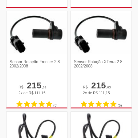
Sensor Rotação Frontier 2.8
Sensor Rotação XTerra 2.8
2002/2008
2002/2008
215
215
R$
R$
,63
,63
2x de
R$
111,15
2x de
R$
111,15
(5)
(5)