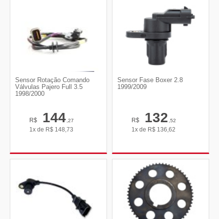
Sensor Rotação Comando
Sensor Fase Boxer 2.8
Válvulas Pajero Full 3.5
1999/2009
1998/2000
144
132
R$
R$
,27
,52
1x de
R$
148,73
1x de
R$
136,62