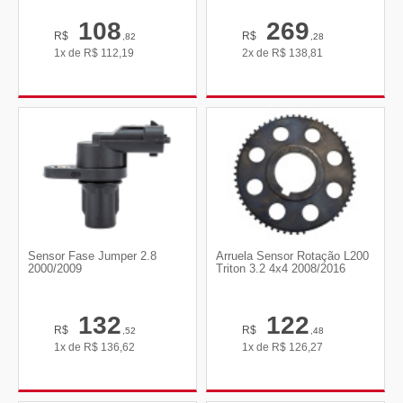
108
269
R$
R$
,82
,28
1x de
R$
112,19
2x de
R$
138,81
Sensor Fase Jumper 2.8
Arruela Sensor Rotação L200
2000/2009
Triton 3.2 4x4 2008/2016
132
122
R$
R$
,52
,48
1x de
R$
136,62
1x de
R$
126,27