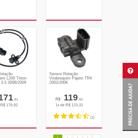
R DETALHES
VER DETALHES
Rotação
Sensor Rotação
uim L200 Triton
Virabrequim Pajero TR4
 3.5 2008/2009
2002/2006
171
119
R$
,61
,62
e
R$
176,92
1x de
R$
123,32
(2)
R DETALHES
VER DETALHES