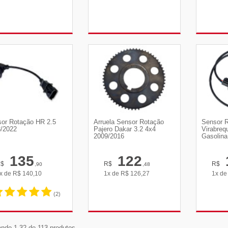
VER DETALHES
VER DETALHES
VE
or Rotação HR 2.5
Arruela Sensor Rotação
Sensor 
/2022
Pajero Dakar 3.2 4x4
Virabreq
2009/2016
Gasolina
135
122
R$
R$
R$
,90
,48
x de
R$
140,10
1x de
R$
126,27
1x d
(2)
VER DETALHES
VER DETALHES
VE
ndo 1-32 de 113 produtos