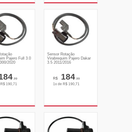
R DETALHES
VER DETALHES
Rotação
Sensor Rotação
uim Pajero Full 3.0
Virabrequim Pajero Dakar
2000/2020
3.5 2011/2016
184
184
R$
,99
,99
e
R$
190,71
1x de
R$
190,71
R DETALHES
VER DETALHES