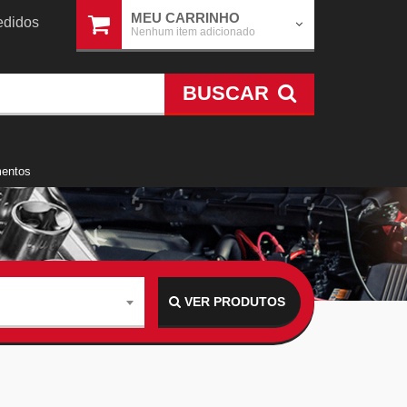
MEU CARRINHO
didos
Nenhum item adicionado
BUSCAR
mentos
VER PRODUTOS