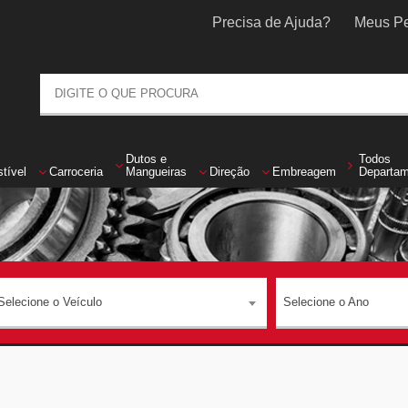
Precisa de Ajuda?
Meus Pe
Dutos
e
Todos
tível
Carroceria
Mangueiras
Direção
Embreagem
Departa
Selecione o Veículo
Selecione o Ano