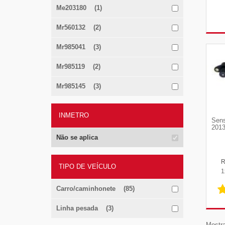
Me203180 (1)
Mr560132 (2)
Mr985041 (3)
Mr985119 (2)
Mr985145 (3)
INMETRO
Sens
2013
Não se aplica
TIPO DE VEÍCULO
1
Carro/caminhonete (85)
Linha pesada (3)
Mostra