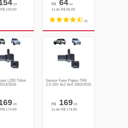
154
64
R$
,23
,02
e
R$
159,00
1x de
R$
66,00
(4)
R DETALHES
VER DETALHES
ase L200 Triton
Sensor Fase Pajero TR4
2013/2016
2.0 16V 4x2 4x4 2002/2015
169
169
R$
,65
,65
e
R$
174,90
1x de
R$
174,90