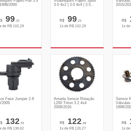
brequim Pajero Full 3.5
Virabrequim Pajero Sport
Válvulas
1998/2000
3.0 4x2 | 3.0 4x4 | 3.5...
2015/20
99
99
R$
R$
R$
,22
,22
x de
R$
102,29
1x de
R$
102,29
1x d
VER DETALHES
VER DETALHES
VE
or Fase Jumper 2.8
Arruela Sensor Rotação
Sensor 
/2009
L200 Triton 3.2 4x4
Válvulas 
2008/2016
1998/20
132
122
R$
R$
R$
,52
,48
x de
R$
136,62
1x de
R$
126,27
1x d