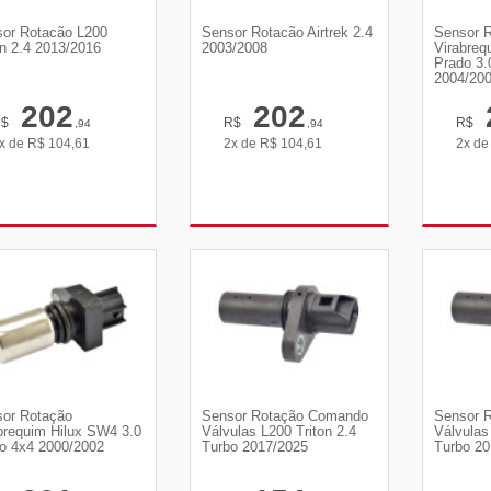
or Rotacão L200
Sensor Rotacão Airtrek 2.4
Sensor 
on 2.4 2013/2016
2003/2008
Virabreq
Prado 3.
2004/20
202
202
R$
R$
R$
,94
,94
x de
R$
104,61
2x de
R$
104,61
2x d
VER DETALHES
VER DETALHES
VE
or Rotação
Sensor Rotação Comando
Sensor 
brequim Hilux SW4 3.0
Válvulas L200 Triton 2.4
Válvulas
o 4x4 2000/2002
Turbo 2017/2025
Turbo 20