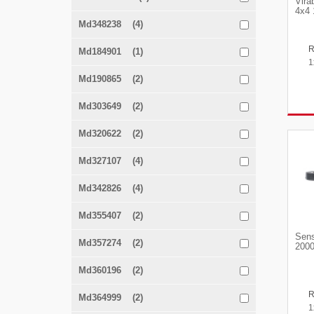
Vira
4x4 
Md348238 (4)
Md184901 (1)
1
Md190865 (2)
Md303649 (2)
Md320622 (2)
Md327107 (4)
Md342826 (4)
Md355407 (2)
Sens
Md357274 (2)
2000
Md360196 (2)
Md364999 (2)
1