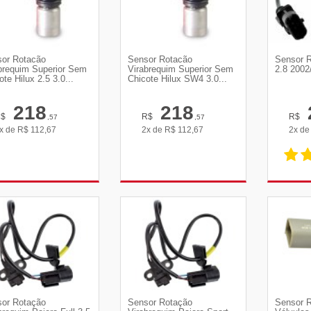
or Rotacão
Sensor Rotacão
Sensor R
brequim Superior Sem
Virabrequim Superior Sem
2.8 2002
ote Hilux 2.5 3.0...
Chicote Hilux SW4 3.0...
218
218
R$
R$
R$
,57
,57
x de
R$
112,67
2x de
R$
112,67
2x d
VER DETALHES
VER DETALHES
VE
or Rotação
Sensor Rotação
Sensor 