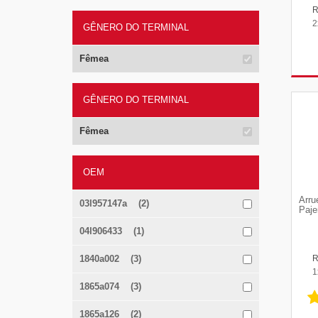
2
GÊNERO DO TERMINAL
Fêmea
GÊNERO DO TERMINAL
Fêmea
OEM
Arru
03l957147a (2)
Paje
04l906433 (1)
1840a002 (3)
1
1865a074 (3)
1865a126 (2)