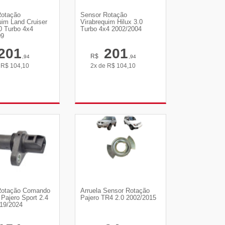
Rotação
Sensor Rotação
uim Land Cruiser
Virabrequim Hilux 3.0
0 Turbo 4x4
Turbo 4x4 2002/2004
09
201
201
R$
,94
,94
e
R$
104,10
2x de
R$
104,10
R DETALHES
VER DETALHES
Rotação Comando
Arruela Sensor Rotação
 Pajero Sport 2.4
Pajero TR4 2.0 2002/2015
19/2024