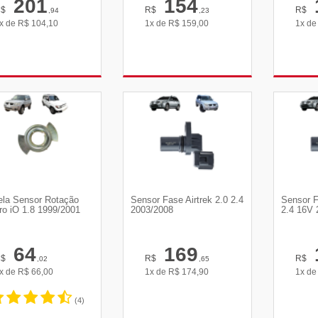
201
154
R$
R$
R$
,94
,23
x de
R$
104,10
1x de
R$
159,00
1x d
VER DETALHES
VER DETALHES
VE
ela Sensor Rotação
Sensor Fase Airtrek 2.0 2.4
Sensor F
ro iO 1.8 1999/2001
2003/2008
2.4 16V 
64
169
R$
R$
R$
,02
,65
x de
R$
66,00
1x de
R$
174,90
1x d
(4)