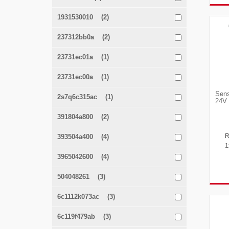
1931530010 (2)
237312bb0a (2)
23731ec01a (1)
23731ec00a (1)
Sens
2s7q6c315ac (1)
24V 
391804a800 (2)
393504a400 (4)
1
3965042600 (4)
504048261 (3)
6c1112k073ac (3)
6c119f479ab (3)