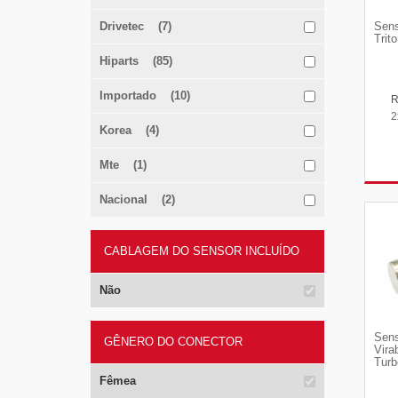
Drivetec (7)
Sens
Trit
Hiparts (85)
Importado (10)
2
Korea (4)
Mte (1)
Nacional (2)
CABLAGEM DO SENSOR INCLUÍDO
Não
Sens
GÊNERO DO CONECTOR
Vira
Turb
Fêmea