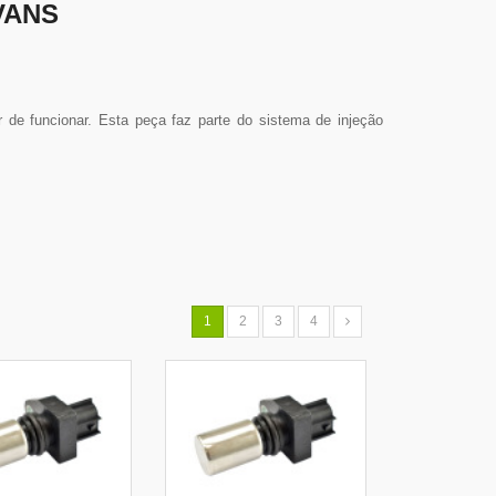
VANS
de funcionar. Esta peça faz parte do sistema de injeção
1
2
3
4