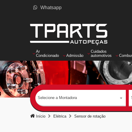
Whatsapp
Ar
Cuidados
Condicionado
Admissão
automotivos
Combus
Selecione a Montadora
Início
Elétrica
Sensor de rotação