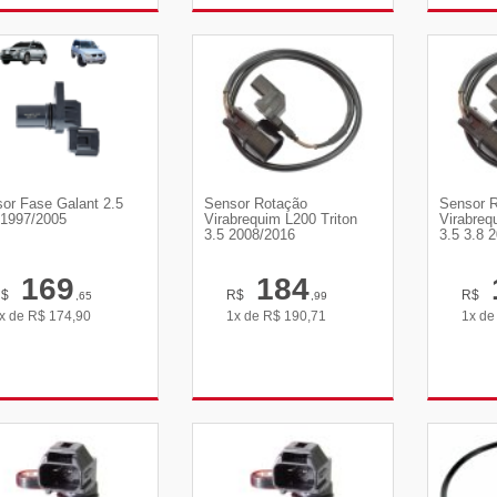
VER DETALHES
VER DETALHES
VE
or Fase Galant 2.5
Sensor Rotação
Sensor 
1997/2005
Virabrequim L200 Triton
Virabreq
3.5 2008/2016
3.5 3.8 
169
184
R$
R$
R$
,65
,99
x de
R$
174,90
1x de
R$
190,71
1x d
VER DETALHES
VER DETALHES
VE