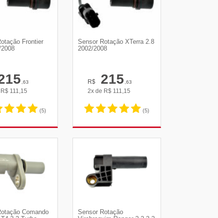
otação Frontier
Sensor Rotação XTerra 2.8
/2008
2002/2008
215
215
R$
,63
,63
e
R$
111,15
2x de
R$
111,15
(5)
(5)
R DETALHES
VER DETALHES
Rotação Comando
Sensor Rotação