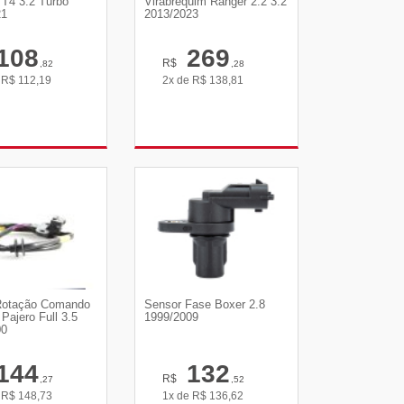
 T4 3.2 Turbo
Virabrequim Ranger 2.2 3.2
21
2013/2023
108
269
R$
,82
,28
e
R$
112,19
2x de
R$
138,81
R DETALHES
VER DETALHES
Rotação Comando
Sensor Fase Boxer 2.8
Pajero Full 3.5
1999/2009
00
144
132
R$
,27
,52
e
R$
148,73
1x de
R$
136,62