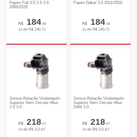
Pajero Full 3.0 3.5 3.8
Pajero Dakar 3.5 2011/2016
2000/2020
184
184
R$
R$
,99
,99
1x de
R$
190,71
1x de
R$
190,71
Sensor Rotacão Virabrequim
Sensor Rotacão Virabrequim
Superior Sem Chicote Hilux
Superior Sem Chicote Hilux
2.5 3.0...
SW4 3.0...
218
218
R$
R$
,57
,57
2x de
R$
112,67
2x de
R$
112,67