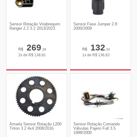
Sensor Rotação Virabrequim
Sensor Fase Jumper 2.8
Ranger 2.2 3.2 2013/2023
2000/2009
269
132
R$
R$
,28
,52
2x de
R$
138,81
1x de
R$
136,62
Arruela Sensor Rotação L200
Sensor Rotação Comando
Triton 3.2 4x4 2008/2016
Válvulas Pajero Full 3.5
1998/2000