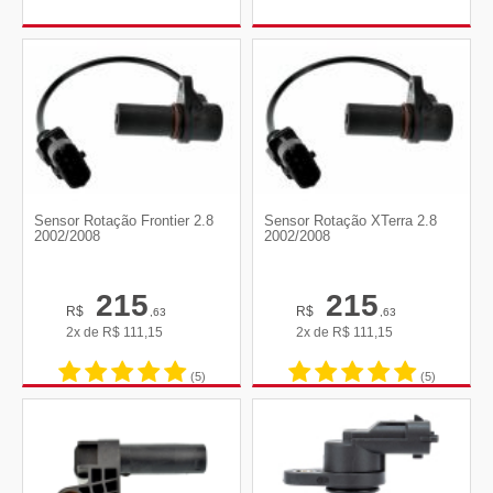
Sensor Rotação Frontier 2.8
Sensor Rotação XTerra 2.8
2002/2008
2002/2008
215
215
R$
R$
,63
,63
2x de
R$
111,15
2x de
R$
111,15
(5)
(5)