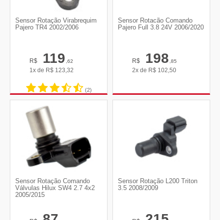
Sensor Rotação Virabrequim
Sensor Rotacão Comando
Pajero TR4 2002/2006
Pajero Full 3.8 24V 2006/2020
119
198
R$
R$
,62
,85
1x de
R$
123,32
2x de
R$
102,50
(2)
Sensor Rotação Comando
Sensor Rotação L200 Triton
Válvulas Hilux SW4 2.7 4x2
3.5 2008/2009
2005/2015
87
215