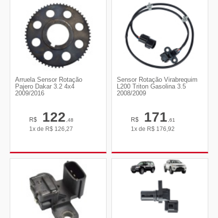
Arruela Sensor Rotação
Sensor Rotação Virabrequim
Pajero Dakar 3.2 4x4
L200 Triton Gasolina 3.5
2009/2016
2008/2009
122
171
R$
R$
,48
,61
1x de
R$
126,27
1x de
R$
176,92