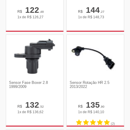
122
144
R$
R$
,48
,27
1x de
R$
126,27
1x de
R$
148,73
Sensor Fase Boxer 2.8
Sensor Rotação HR 2.5
1999/2009
2013/2022
132
135
R$
R$
,52
,90
1x de
R$
136,62
1x de
R$
140,10
(2)