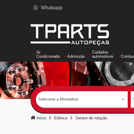
Whatsapp
Ar
Cuidados
Condicionado
Admissão
automotivos
Combus
Selecione a Montadora
Início
Elétrica
Sensor de rotação