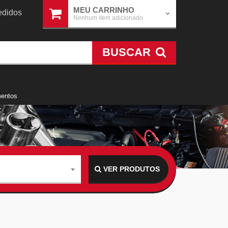
MEU CARRINHO
didos
Nenhum item adicionado
BUSCAR
mentos
VER PRODUTOS