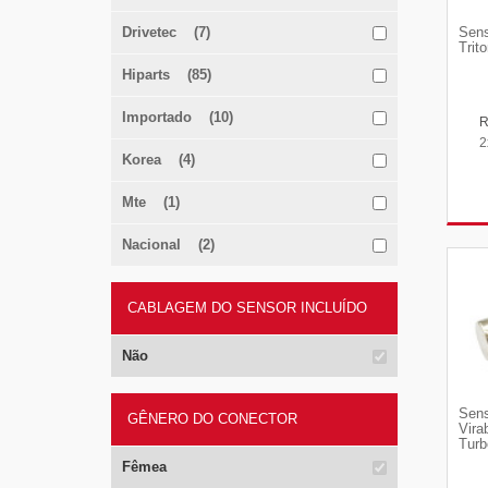
Drivetec (7)
Sens
Trit
Hiparts (85)
Importado (10)
2
Korea (4)
Mte (1)
Nacional (2)
CABLAGEM DO SENSOR INCLUÍDO
Não
Sens
GÊNERO DO CONECTOR
Vira
Turb
Fêmea