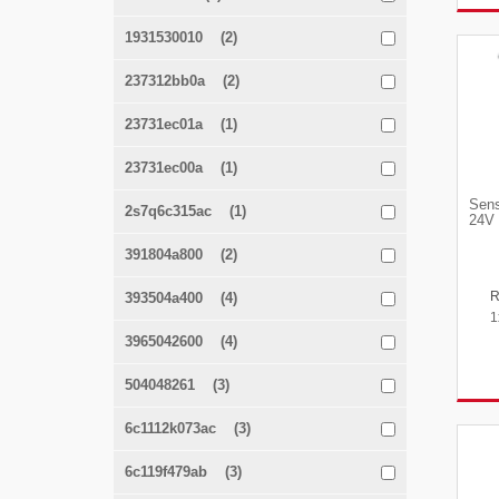
1931530010 (2)
237312bb0a (2)
23731ec01a (1)
23731ec00a (1)
Sens
2s7q6c315ac (1)
24V 
391804a800 (2)
393504a400 (4)
1
3965042600 (4)
504048261 (3)
6c1112k073ac (3)
6c119f479ab (3)