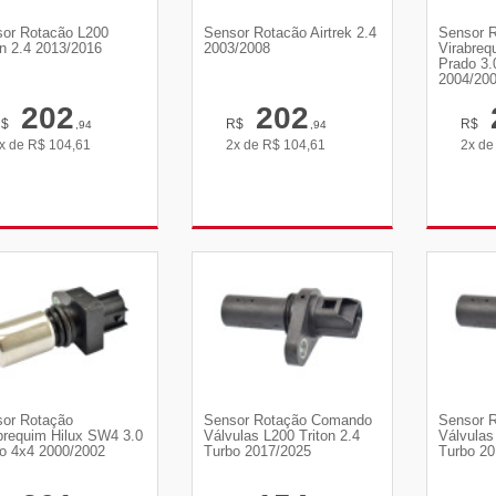
or Rotacão L200
Sensor Rotacão Airtrek 2.4
Sensor 
on 2.4 2013/2016
2003/2008
Virabreq
Prado 3.
2004/20
202
202
R$
R$
R$
,94
,94
x de
R$
104,61
2x de
R$
104,61
2x d
VER DETALHES
VER DETALHES
VE
or Rotação
Sensor Rotação Comando
Sensor 
brequim Hilux SW4 3.0
Válvulas L200 Triton 2.4
Válvulas
o 4x4 2000/2002
Turbo 2017/2025
Turbo 20