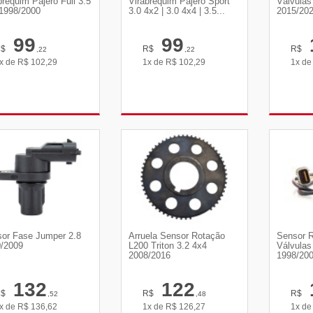
brequim Pajero Full 3.5
Virabrequim Pajero Sport
Válvulas
1998/2000
3.0 4x2 | 3.0 4x4 | 3.5...
2015/20
99
99
R$
R$
R$
,22
,22
x de
R$
102,29
1x de
R$
102,29
1x d
VER DETALHES
VER DETALHES
VE
or Fase Jumper 2.8
Arruela Sensor Rotação
Sensor 
/2009
L200 Triton 3.2 4x4
Válvulas 
2008/2016
1998/20
132
122
R$
R$
R$
,52
,48
x de
R$
136,62
1x de
R$
126,27
1x d