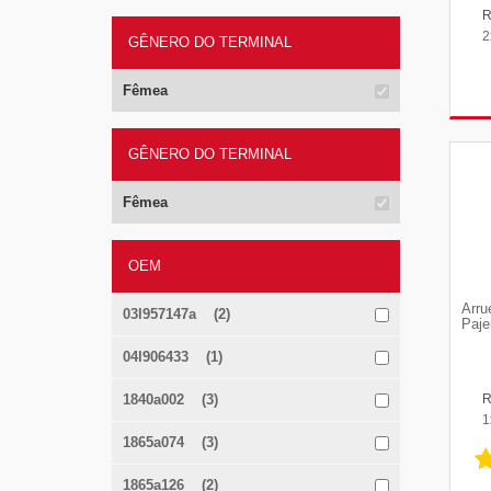
2
GÊNERO DO TERMINAL
Fêmea
GÊNERO DO TERMINAL
Fêmea
OEM
Arru
03l957147a (2)
Paje
04l906433 (1)
1840a002 (3)
1
1865a074 (3)
1865a126 (2)