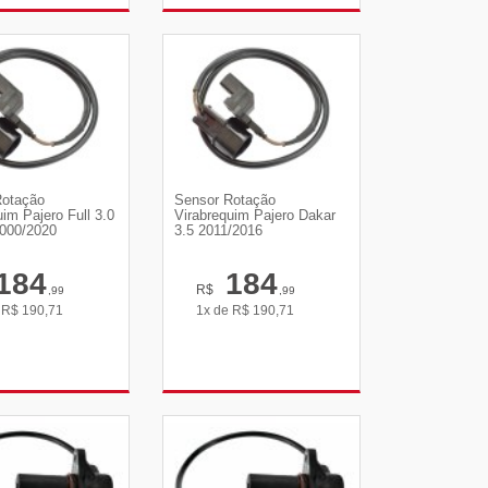
R DETALHES
VER DETALHES
Rotação
Sensor Rotação
uim Pajero Full 3.0
Virabrequim Pajero Dakar
2000/2020
3.5 2011/2016
184
184
R$
,99
,99
e
R$
190,71
1x de
R$
190,71
R DETALHES
VER DETALHES