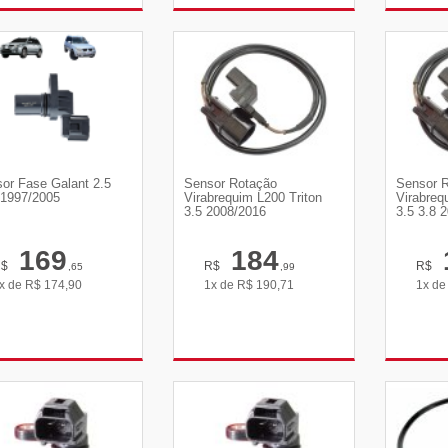
VER DETALHES
VER DETALHES
VE
or Fase Galant 2.5
Sensor Rotação
Sensor 
1997/2005
Virabrequim L200 Triton
Virabreq
3.5 2008/2016
3.5 3.8 
169
184
R$
R$
R$
,65
,99
x de
R$
174,90
1x de
R$
190,71
1x d
VER DETALHES
VER DETALHES
VE