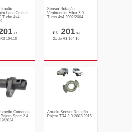
Rotação
Sensor Rotação
uim Land Cruiser
Virabrequim Hilux 3.0
0 Turbo 4x4
Turbo 4x4 2002/2004
09
201
201
R$
,94
,94
e
R$
104,10
2x de
R$
104,10
R DETALHES
VER DETALHES
Rotação Comando
Arruela Sensor Rotação
 Pajero Sport 2.4
Pajero TR4 2.0 2002/2015
19/2024