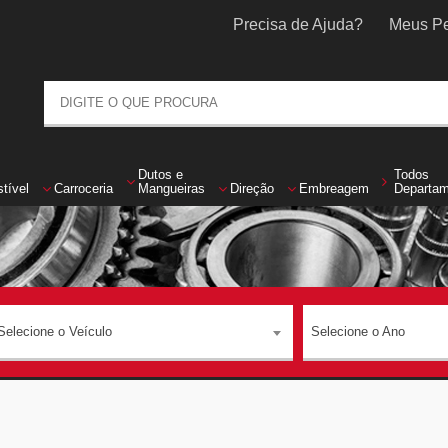
Precisa de Ajuda?
Meus Pe
Dutos
e
Todos
tível
Carroceria
Mangueiras
Direção
Embreagem
Departa
Selecione o Veículo
Selecione o Ano