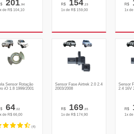
201
154
R$
R$
R$
,94
,23
x de
R$
104,10
1x de
R$
159,00
1x d
VER DETALHES
VER DETALHES
VE
ela Sensor Rotação
Sensor Fase Airtrek 2.0 2.4
Sensor F
ro iO 1.8 1999/2001
2003/2008
2.4 16V 
64
169
R$
R$
R$
,02
,65
x de
R$
66,00
1x de
R$
174,90
1x d
(4)