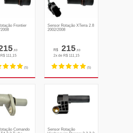
otação Frontier
Sensor Rotação XTerra 2.8
/2008
2002/2008
215
215
R$
,63
,63
e
R$
111,15
2x de
R$
111,15
(5)
(5)
R DETALHES
VER DETALHES
Rotação Comando
Sensor Rotação