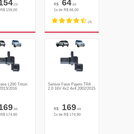
154
64
R$
,23
,02
e
R$
159,00
1x de
R$
66,00
(4)
R DETALHES
VER DETALHES
ase L200 Triton
Sensor Fase Pajero TR4
2013/2016
2.0 16V 4x2 4x4 2002/2015
169
169
R$
,65
,65
e
R$
174,90
1x de
R$
174,90