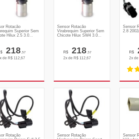
or Rotacão
Sensor Rotacão
Sensor R
brequim Superior Sem
Virabrequim Superior Sem
2.8 2002
ote Hilux 2.5 3.0...
Chicote Hilux SW4 3.0...
218
218
R$
R$
R$
,57
,57
x de
R$
112,67
2x de
R$
112,67
2x d
VER DETALHES
VER DETALHES
VE
or Rotação
Sensor Rotação
Sensor 