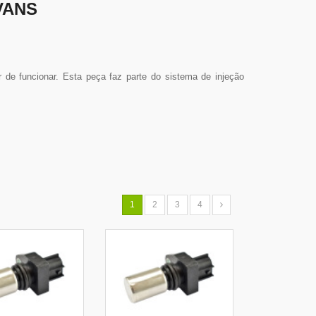
VANS
de funcionar. Esta peça faz parte do sistema de injeção
1
2
3
4