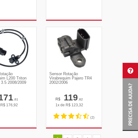
R DETALHES
VER DETALHES
Rotação
Sensor Rotação
uim L200 Triton
Virabrequim Pajero TR4
 3.5 2008/2009
2002/2006
171
119
R$
,61
,62
e
R$
176,92
1x de
R$
123,32
(2)
R DETALHES
VER DETALHES