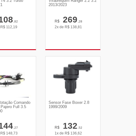
 T4 3.2 Turbo
Virabrequim Ranger 2.2 3.2
21
2013/2023
108
269
R$
,82
,28
e
R$
112,19
2x de
R$
138,81
R DETALHES
VER DETALHES
Rotação Comando
Sensor Fase Boxer 2.8
Pajero Full 3.5
1999/2009
00
144
132
R$
,27
,52
e
R$
148,73
1x de
R$
136,62