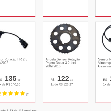
VER DETALHES
VER DETALHES
VE
or Rotação HR 2.5
Arruela Sensor Rotação
Sensor 
/2022
Pajero Dakar 3.2 4x4
Virabreq
2009/2016
Gasolina
135
122
R$
R$
R$
,90
,48
x de
R$
140,10
1x de
R$
126,27
1x d
(2)
VER DETALHES
VER DETALHES
VE
ndo 1-32 de 113 produtos