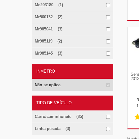
Me203180 (1)
Mr560132 (2)
Mr985041 (3)
Mr985119 (2)
Mr985145 (3)
INMETRO
Sens
2013
Não se aplica
TIPO DE VEÍCULO
1
Carro/caminhonete (85)
Linha pesada (3)
Mostra