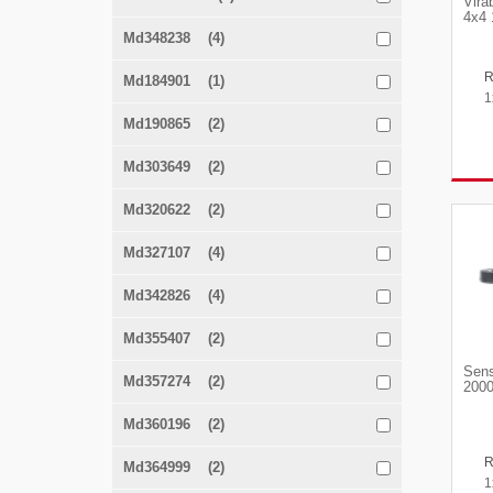
Vira
4x4 
Md348238 (4)
Md184901 (1)
1
Md190865 (2)
Md303649 (2)
Md320622 (2)
Md327107 (4)
Md342826 (4)
Md355407 (2)
Sens
Md357274 (2)
2000
Md360196 (2)
Md364999 (2)
1