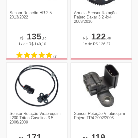
Sensor Rotação HR 2.5
Arruela Sensor Rotação
2013/2022
Pajero Dakar 3.2 4x4
2009/2016
135
122
R$
R$
,90
,48
1x de
R$
140,10
1x de
R$
126,27
(2)
Sensor Rotação Virabrequim
Sensor Rotação Virabrequim
L200 Triton Gasolina 3.5
Pajero TR4 2002/2006
2008/2009
171
119