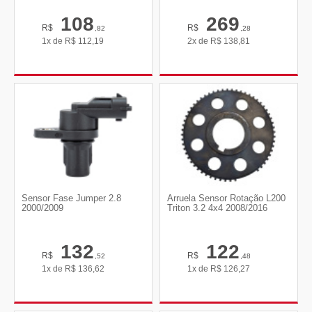
108
269
R$
R$
,82
,28
1x de
R$
112,19
2x de
R$
138,81
Sensor Fase Jumper 2.8
Arruela Sensor Rotação L200
2000/2009
Triton 3.2 4x4 2008/2016
132
122
R$
R$
,52
,48
1x de
R$
136,62
1x de
R$
126,27