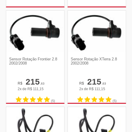
Sensor Rotação Frontier 2.8
Sensor Rotação XTerra 2.8
2002/2008
2002/2008
215
215
R$
R$
,63
,63
2x de
R$
111,15
2x de
R$
111,15
(5)
(5)