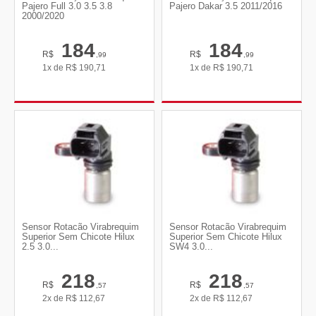
Pajero Full 3.0 3.5 3.8
Pajero Dakar 3.5 2011/2016
2000/2020
184
184
R$
R$
,99
,99
1x de
R$
190,71
1x de
R$
190,71
Sensor Rotacão Virabrequim
Sensor Rotacão Virabrequim
Superior Sem Chicote Hilux
Superior Sem Chicote Hilux
2.5 3.0...
SW4 3.0...
218
218
R$
R$
,57
,57
2x de
R$
112,67
2x de
R$
112,67