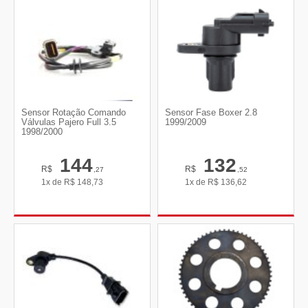
Sensor Rotação Comando
Sensor Fase Boxer 2.8
Válvulas Pajero Full 3.5
1999/2009
1998/2000
144
132
R$
R$
,27
,52
1x de
R$
148,73
1x de
R$
136,62