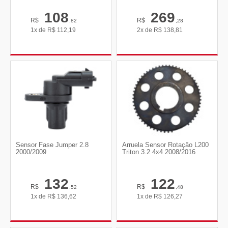
108
269
R$
R$
,82
,28
1x de
R$
112,19
2x de
R$
138,81
Sensor Fase Jumper 2.8
Arruela Sensor Rotação L200
2000/2009
Triton 3.2 4x4 2008/2016
132
122
R$
R$
,52
,48
1x de
R$
136,62
1x de
R$
126,27