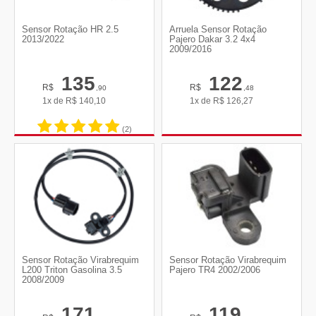
Sensor Rotação HR 2.5
Arruela Sensor Rotação
2013/2022
Pajero Dakar 3.2 4x4
2009/2016
135
122
R$
R$
,90
,48
1x de
R$
140,10
1x de
R$
126,27
(2)
Sensor Rotação Virabrequim
Sensor Rotação Virabrequim
L200 Triton Gasolina 3.5
Pajero TR4 2002/2006
2008/2009
171
119