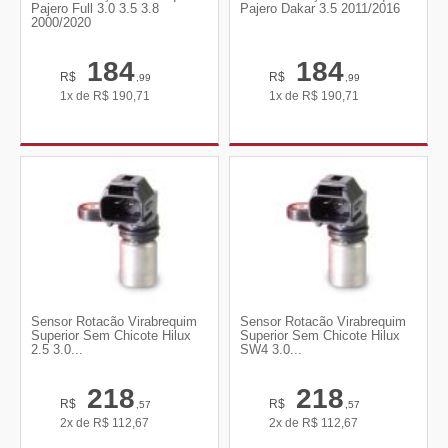
Pajero Full 3.0 3.5 3.8
Pajero Dakar 3.5 2011/2016
2000/2020
184
184
R$
R$
,99
,99
1x de
R$
190,71
1x de
R$
190,71
Sensor Rotacão Virabrequim
Sensor Rotacão Virabrequim
Superior Sem Chicote Hilux
Superior Sem Chicote Hilux
2.5 3.0...
SW4 3.0...
218
218
R$
R$
,57
,57
2x de
R$
112,67
2x de
R$
112,67