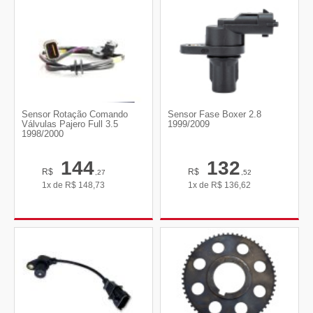
Sensor Rotação Comando
Sensor Fase Boxer 2.8
Válvulas Pajero Full 3.5
1999/2009
1998/2000
144
132
R$
R$
,27
,52
1x de
R$
148,73
1x de
R$
136,62