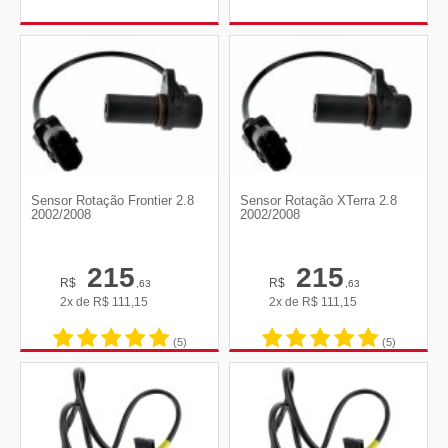
Sensor Rotação Frontier 2.8
Sensor Rotação XTerra 2.8
2002/2008
2002/2008
215
215
R$
R$
,63
,63
2x de
R$
111,15
2x de
R$
111,15
(5)
(5)