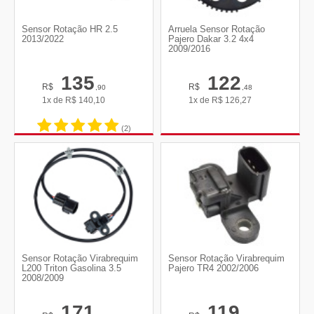
Sensor Rotação HR 2.5
Arruela Sensor Rotação
2013/2022
Pajero Dakar 3.2 4x4
2009/2016
135
122
R$
R$
,90
,48
1x de
R$
140,10
1x de
R$
126,27
(2)
Sensor Rotação Virabrequim
Sensor Rotação Virabrequim
L200 Triton Gasolina 3.5
Pajero TR4 2002/2006
2008/2009
171
119