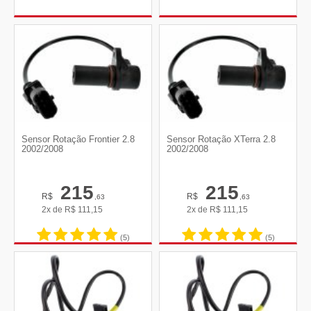
Sensor Rotação Frontier 2.8
Sensor Rotação XTerra 2.8
2002/2008
2002/2008
215
215
R$
R$
,63
,63
2x de
R$
111,15
2x de
R$
111,15
(5)
(5)