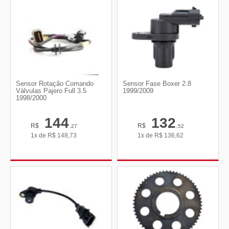
Sensor Rotação Comando
Sensor Fase Boxer 2.8
Válvulas Pajero Full 3.5
1999/2009
1998/2000
144
132
R$
R$
,27
,52
1x de
R$
148,73
1x de
R$
136,62