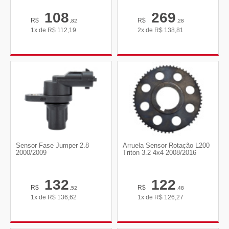
108
269
R$
R$
,82
,28
1x de
R$
112,19
2x de
R$
138,81
Sensor Fase Jumper 2.8
Arruela Sensor Rotação L200
2000/2009
Triton 3.2 4x4 2008/2016
132
122
R$
R$
,52
,48
1x de
R$
136,62
1x de
R$
126,27