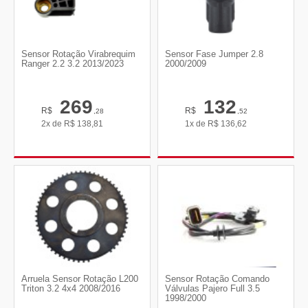
Sensor Rotação Virabrequim
Sensor Fase Jumper 2.8
Ranger 2.2 3.2 2013/2023
2000/2009
269
132
R$
R$
,28
,52
2x de
R$
138,81
1x de
R$
136,62
Arruela Sensor Rotação L200
Sensor Rotação Comando
Triton 3.2 4x4 2008/2016
Válvulas Pajero Full 3.5
1998/2000