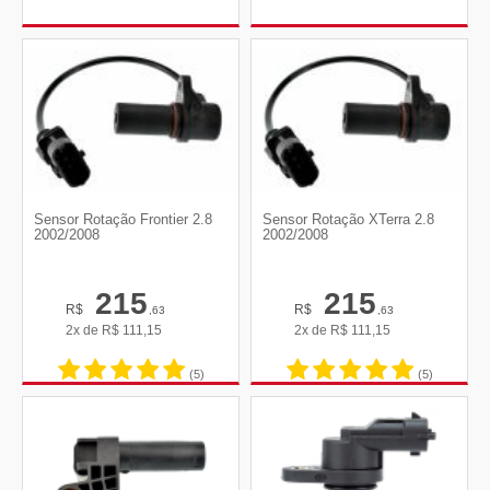
Sensor Rotação Frontier 2.8
Sensor Rotação XTerra 2.8
2002/2008
2002/2008
215
215
R$
R$
,63
,63
2x de
R$
111,15
2x de
R$
111,15
(5)
(5)