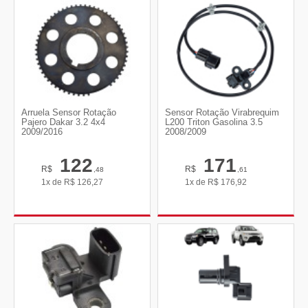
Arruela Sensor Rotação
Sensor Rotação Virabrequim
Pajero Dakar 3.2 4x4
L200 Triton Gasolina 3.5
2009/2016
2008/2009
122
171
R$
R$
,48
,61
1x de
R$
126,27
1x de
R$
176,92