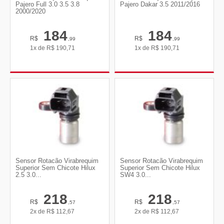
Pajero Full 3.0 3.5 3.8
Pajero Dakar 3.5 2011/2016
2000/2020
184
184
R$
R$
,99
,99
1x de
R$
190,71
1x de
R$
190,71
Sensor Rotacão Virabrequim
Sensor Rotacão Virabrequim
Superior Sem Chicote Hilux
Superior Sem Chicote Hilux
2.5 3.0...
SW4 3.0...
218
218
R$
R$
,57
,57
2x de
R$
112,67
2x de
R$
112,67