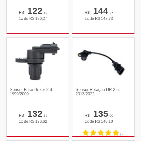
122
144
R$
R$
,48
,27
1x de
R$
126,27
1x de
R$
148,73
Sensor Fase Boxer 2.8
Sensor Rotação HR 2.5
1999/2009
2013/2022
132
135
R$
R$
,52
,90
1x de
R$
136,62
1x de
R$
140,10
(2)