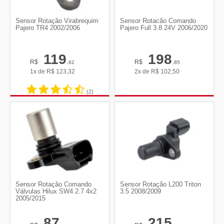
Sensor Rotação Virabrequim
Sensor Rotacão Comando
Pajero TR4 2002/2006
Pajero Full 3.8 24V 2006/2020
119
198
R$
R$
,62
,85
1x de
R$
123,32
2x de
R$
102,50
(2)
Sensor Rotação Comando
Sensor Rotação L200 Triton
Válvulas Hilux SW4 2.7 4x2
3.5 2008/2009
2005/2015
87
215