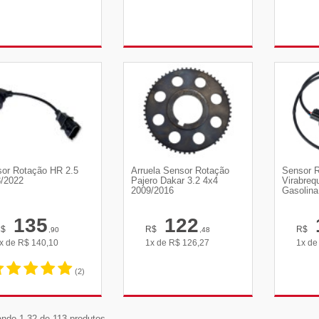
VER DETALHES
VER DETALHES
VE
or Rotação HR 2.5
Arruela Sensor Rotação
Sensor 
/2022
Pajero Dakar 3.2 4x4
Virabreq
2009/2016
Gasolina
135
122
R$
R$
R$
,90
,48
x de
R$
140,10
1x de
R$
126,27
1x d
(2)
VER DETALHES
VER DETALHES
VE
ndo 1-32 de 113 produtos