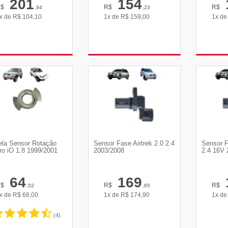
201
154
R$
R$
R$
,94
,23
x de
R$
104,10
1x de
R$
159,00
1x d
VER DETALHES
VER DETALHES
VE
ela Sensor Rotação
Sensor Fase Airtrek 2.0 2.4
Sensor F
ro iO 1.8 1999/2001
2003/2008
2.4 16V 
64
169
R$
R$
R$
,02
,65
x de
R$
66,00
1x de
R$
174,90
1x d
(4)