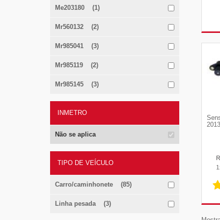
Me203180 (1)
Mr560132 (2)
Mr985041 (3)
Mr985119 (2)
Mr985145 (3)
INMETRO
Sens
2013
Não se aplica
TIPO DE VEÍCULO
1
Carro/caminhonete (85)
Linha pesada (3)
Mostra