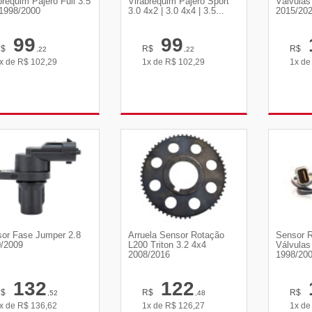
brequim Pajero Full 3.5
Virabrequim Pajero Sport
Válvulas
1998/2000
3.0 4x2 | 3.0 4x4 | 3.5...
2015/20
99
99
R$
R$
R$
,22
,22
x de
R$
102,29
1x de
R$
102,29
1x d
VER DETALHES
VER DETALHES
VE
or Fase Jumper 2.8
Arruela Sensor Rotação
Sensor 
/2009
L200 Triton 3.2 4x4
Válvulas 
2008/2016
1998/20
132
122
R$
R$
R$
,52
,48
x de
R$
136,62
1x de
R$
126,27
1x d