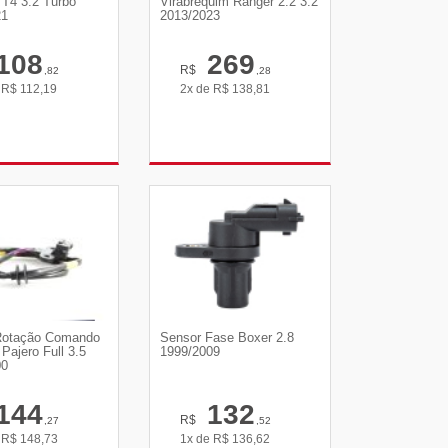
 T4 3.2 Turbo
Virabrequim Ranger 2.2 3.2
21
2013/2023
108
269
R$
,82
,28
e
R$
112,19
2x de
R$
138,81
R DETALHES
VER DETALHES
Rotação Comando
Sensor Fase Boxer 2.8
Pajero Full 3.5
1999/2009
00
144
132
R$
,27
,52
e
R$
148,73
1x de
R$
136,62