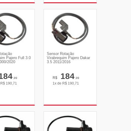
R DETALHES
VER DETALHES
Rotação
Sensor Rotação
uim Pajero Full 3.0
Virabrequim Pajero Dakar
2000/2020
3.5 2011/2016
184
184
R$
,99
,99
e
R$
190,71
1x de
R$
190,71
R DETALHES
VER DETALHES