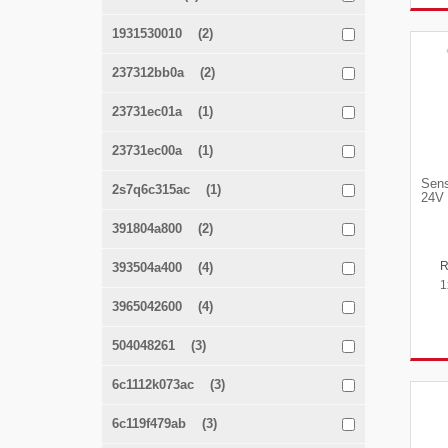
1931530010 (2)
237312bb0a (2)
23731ec01a (1)
23731ec00a (1)
Sens
2s7q6c315ac (1)
24V 
391804a800 (2)
393504a400 (4)
1
3965042600 (4)
504048261 (3)
6c1112k073ac (3)
6c119f479ab (3)