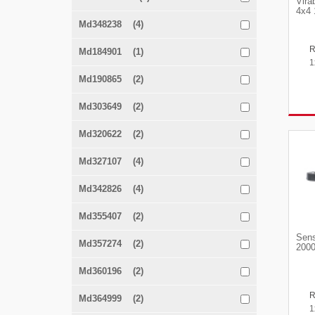
Vira
4x4 
Md348238 (4)
Md184901 (1)
1
Md190865 (2)
Md303649 (2)
Md320622 (2)
Md327107 (4)
Md342826 (4)
Md355407 (2)
Sens
Md357274 (2)
2000
Md360196 (2)
Md364999 (2)
1