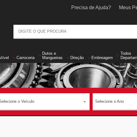
Precisa de Ajuda?
Meus Pe
Dutos
e
Todos
tível
Carroceria
Mangueiras
Direção
Embreagem
Departa
Selecione o Veículo
Selecione o Ano