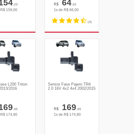
154
64
R$
,23
,02
e
R$
159,00
1x de
R$
66,00
(4)
R DETALHES
VER DETALHES
ase L200 Triton
Sensor Fase Pajero TR4
2013/2016
2.0 16V 4x2 4x4 2002/2015
169
169
R$
,65
,65
e
R$
174,90
1x de
R$
174,90