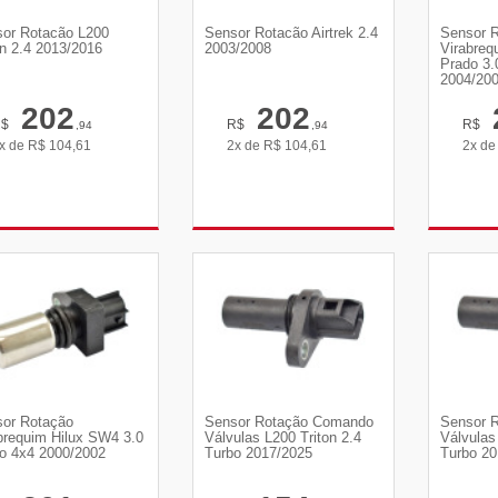
or Rotacão L200
Sensor Rotacão Airtrek 2.4
Sensor 
on 2.4 2013/2016
2003/2008
Virabreq
Prado 3.
2004/20
202
202
R$
R$
R$
,94
,94
x de
R$
104,61
2x de
R$
104,61
2x d
VER DETALHES
VER DETALHES
VE
or Rotação
Sensor Rotação Comando
Sensor 
brequim Hilux SW4 3.0
Válvulas L200 Triton 2.4
Válvulas
o 4x4 2000/2002
Turbo 2017/2025
Turbo 20