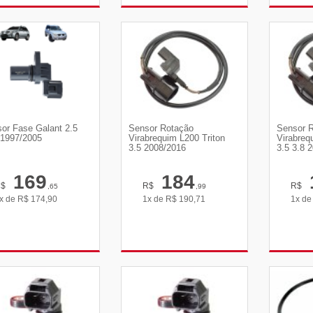
VER DETALHES
VER DETALHES
VE
or Fase Galant 2.5
Sensor Rotação
Sensor 
1997/2005
Virabrequim L200 Triton
Virabreq
3.5 2008/2016
3.5 3.8 
169
184
R$
R$
R$
,65
,99
x de
R$
174,90
1x de
R$
190,71
1x d
VER DETALHES
VER DETALHES
VE