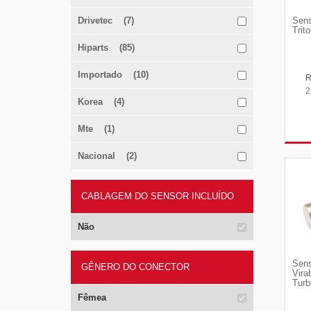
Drivetec (7)
Sens
Trit
Hiparts (85)
Importado (10)
2
Korea (4)
Mte (1)
Nacional (2)
CABLAGEM DO SENSOR INCLUÍDO
Não
Sens
GÊNERO DO CONECTOR
Vira
Turb
Fêmea