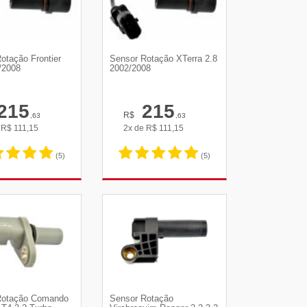
otação Frontier
Sensor Rotação XTerra 2.8
/2008
2002/2008
215
215
R$
,63
,63
e
R$
111,15
2x de
R$
111,15
(5)
(5)
R DETALHES
VER DETALHES
Rotação Comando
Sensor Rotação