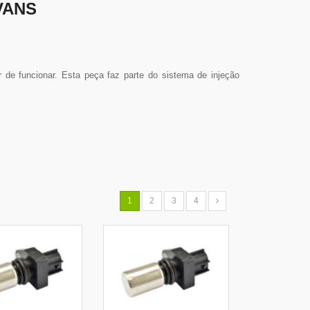
VANS
de funcionar. Esta peça faz parte do sistema de injeção
1
2
3
4