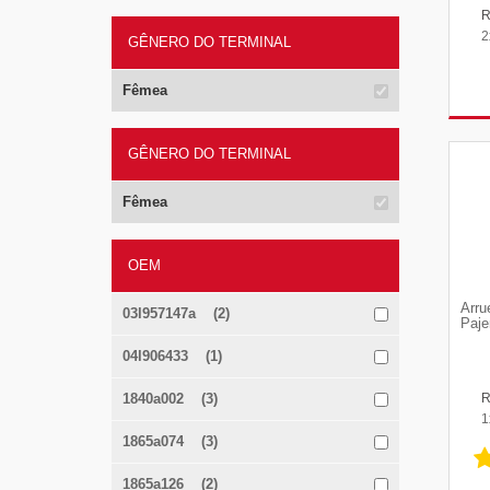
2
GÊNERO DO TERMINAL
Fêmea
GÊNERO DO TERMINAL
Fêmea
OEM
Arru
03l957147a (2)
Paje
04l906433 (1)
1840a002 (3)
1
1865a074 (3)
1865a126 (2)