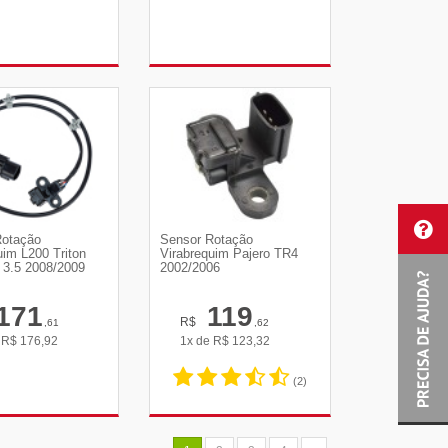
R DETALHES
VER DETALHES
Rotação
Sensor Rotação
uim L200 Triton
Virabrequim Pajero TR4
 3.5 2008/2009
2002/2006
171
119
R$
,61
,62
e
R$
176,92
1x de
R$
123,32
(2)
R DETALHES
VER DETALHES