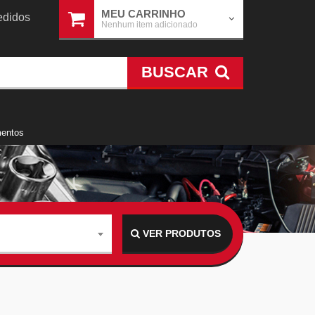
MEU CARRINHO
didos
Nenhum item adicionado
BUSCAR
mentos
VER PRODUTOS