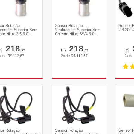
or Rotacão
Sensor Rotacão
Sensor R
brequim Superior Sem
Virabrequim Superior Sem
2.8 2002
ote Hilux 2.5 3.0...
Chicote Hilux SW4 3.0...
218
218
R$
R$
R$
,57
,57
x de
R$
112,67
2x de
R$
112,67
2x d
VER DETALHES
VER DETALHES
VE
or Rotação
Sensor Rotação
Sensor 