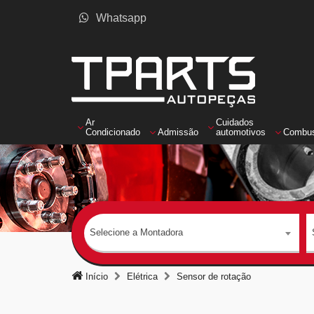
Whatsapp
Ar
Cuidados
Condicionado
Admissão
automotivos
Combus
Selecione a Montadora
Início
Elétrica
Sensor de rotação