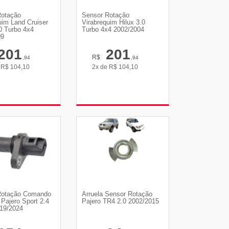
Rotação
Sensor Rotação
uim Land Cruiser
Virabrequim Hilux 3.0
0 Turbo 4x4
Turbo 4x4 2002/2004
09
201
201
R$
,94
,94
e
R$
104,10
2x de
R$
104,10
R DETALHES
VER DETALHES
Rotação Comando
Arruela Sensor Rotação
 Pajero Sport 2.4
Pajero TR4 2.0 2002/2015
19/2024