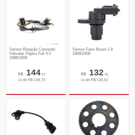
Sensor Rotação Comando
Sensor Fase Boxer 2.8
Válvulas Pajero Full 3.5
1999/2009
1998/2000
144
132
R$
R$
,27
,52
1x de
R$
148,73
1x de
R$
136,62