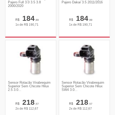
Pajero Full 3.0 3.5 3.8
Pajero Dakar 3.5 2011/2016
2000/2020
184
184
R$
R$
,99
,99
1x de
R$
190,71
1x de
R$
190,71
Sensor Rotacão Virabrequim
Sensor Rotacão Virabrequim
Superior Sem Chicote Hilux
Superior Sem Chicote Hilux
2.5 3.0...
SW4 3.0...
218
218
R$
R$
,57
,57
2x de
R$
112,67
2x de
R$
112,67