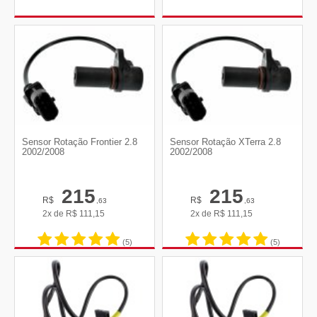
Sensor Rotação Frontier 2.8
Sensor Rotação XTerra 2.8
2002/2008
2002/2008
215
215
R$
R$
,63
,63
2x de
R$
111,15
2x de
R$
111,15
(5)
(5)