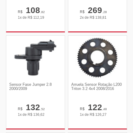
108
269
R$
R$
,82
,28
1x de
R$
112,19
2x de
R$
138,81
Sensor Fase Jumper 2.8
Arruela Sensor Rotação L200
2000/2009
Triton 3.2 4x4 2008/2016
132
122
R$
R$
,52
,48
1x de
R$
136,62
1x de
R$
126,27