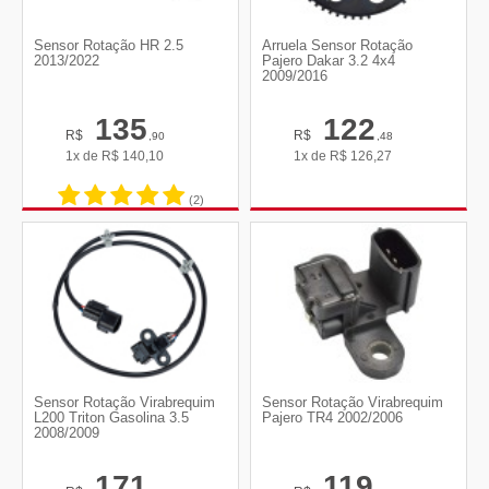
Sensor Rotação HR 2.5
Arruela Sensor Rotação
2013/2022
Pajero Dakar 3.2 4x4
2009/2016
135
122
R$
R$
,90
,48
1x de
R$
140,10
1x de
R$
126,27
(2)
Sensor Rotação Virabrequim
Sensor Rotação Virabrequim
L200 Triton Gasolina 3.5
Pajero TR4 2002/2006
2008/2009
171
119