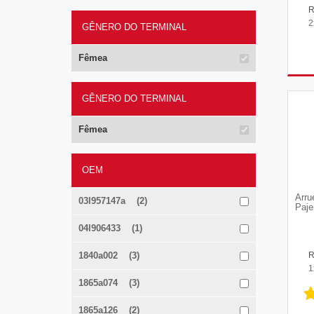
2
GÊNERO DO TERMINAL
Fêmea
GÊNERO DO TERMINAL
Fêmea
OEM
Arru
03l957147a (2)
Paje
04l906433 (1)
1840a002 (3)
1
1865a074 (3)
1865a126 (2)