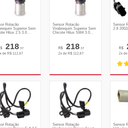
or Rotacão
Sensor Rotacão
Sensor R
brequim Superior Sem
Virabrequim Superior Sem
2.8 2002
ote Hilux 2.5 3.0...
Chicote Hilux SW4 3.0...
218
218
R$
R$
R$
,57
,57
x de
R$
112,67
2x de
R$
112,67
2x d
VER DETALHES
VER DETALHES
VE
or Rotação
Sensor Rotação
Sensor 