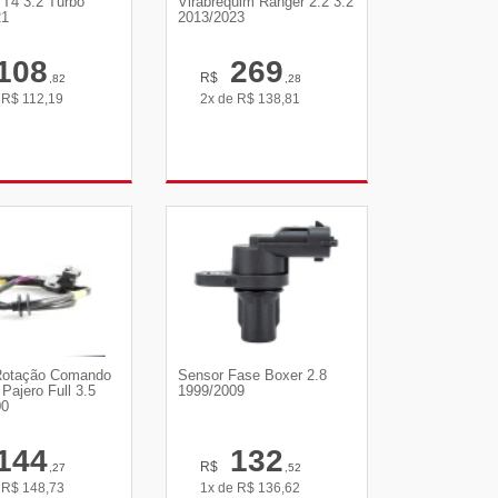
 T4 3.2 Turbo
Virabrequim Ranger 2.2 3.2
21
2013/2023
108
269
R$
,82
,28
e
R$
112,19
2x de
R$
138,81
R DETALHES
VER DETALHES
Rotação Comando
Sensor Fase Boxer 2.8
Pajero Full 3.5
1999/2009
00
144
132
R$
,27
,52
e
R$
148,73
1x de
R$
136,62