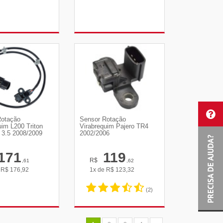
R DETALHES
VER DETALHES
Rotação
Sensor Rotação
uim L200 Triton
Virabrequim Pajero TR4
 3.5 2008/2009
2002/2006
171
119
R$
,61
,62
e
R$
176,92
1x de
R$
123,32
(2)
R DETALHES
VER DETALHES