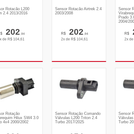
or Rotacão L200
Sensor Rotacão Airtrek 2.4
Sensor 
on 2.4 2013/2016
2003/2008
Virabreq
Prado 3.
2004/20
202
202
R$
R$
R$
,94
,94
x de
R$
104,61
2x de
R$
104,61
2x d
VER DETALHES
VER DETALHES
VE
or Rotação
Sensor Rotação Comando
Sensor 
brequim Hilux SW4 3.0
Válvulas L200 Triton 2.4
Válvulas
o 4x4 2000/2002
Turbo 2017/2025
Turbo 20