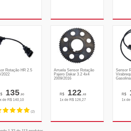
VER DETALHES
VER DETALHES
VE
or Rotação HR 2.5
Arruela Sensor Rotação
Sensor 
/2022
Pajero Dakar 3.2 4x4
Virabreq
2009/2016
Gasolina
135
122
R$
R$
R$
,90
,48
x de
R$
140,10
1x de
R$
126,27
1x d
(2)
VER DETALHES
VER DETALHES
VE
ndo 1-32 de 113 produtos