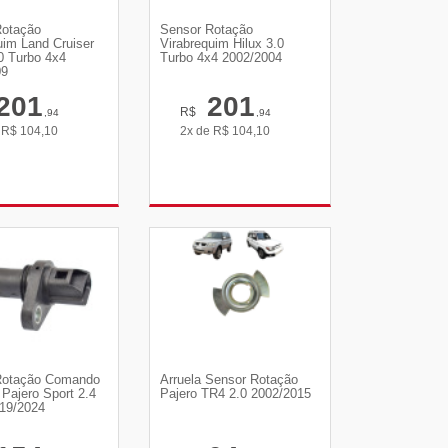
Rotação
Sensor Rotação
uim Land Cruiser
Virabrequim Hilux 3.0
0 Turbo 4x4
Turbo 4x4 2002/2004
09
201
201
R$
,94
,94
e
R$
104,10
2x de
R$
104,10
R DETALHES
VER DETALHES
Rotação Comando
Arruela Sensor Rotação
 Pajero Sport 2.4
Pajero TR4 2.0 2002/2015
19/2024