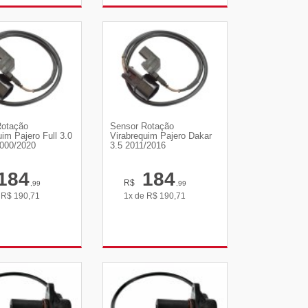
R DETALHES
VER DETALHES
Rotação
Sensor Rotação
uim Pajero Full 3.0
Virabrequim Pajero Dakar
2000/2020
3.5 2011/2016
184
184
R$
,99
,99
e
R$
190,71
1x de
R$
190,71
R DETALHES
VER DETALHES