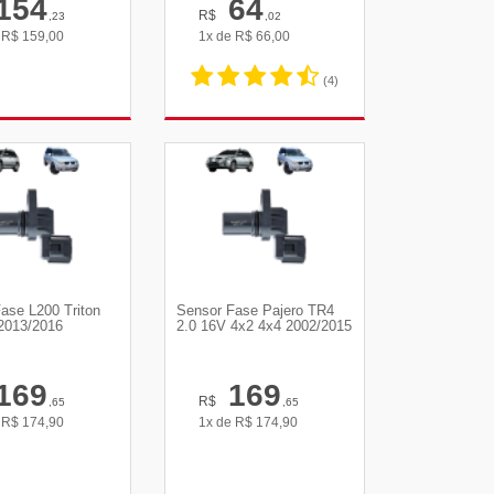
154
64
R$
,23
,02
e
R$
159,00
1x de
R$
66,00
(4)
R DETALHES
VER DETALHES
ase L200 Triton
Sensor Fase Pajero TR4
2013/2016
2.0 16V 4x2 4x4 2002/2015
169
169
R$
,65
,65
e
R$
174,90
1x de
R$
174,90