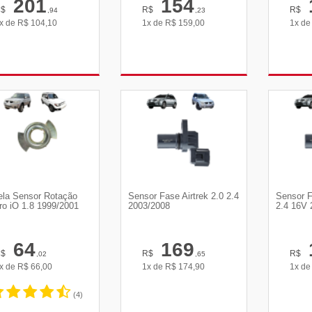
201
154
R$
R$
R$
,94
,23
x de
R$
104,10
1x de
R$
159,00
1x d
VER DETALHES
VER DETALHES
VE
ela Sensor Rotação
Sensor Fase Airtrek 2.0 2.4
Sensor F
ro iO 1.8 1999/2001
2003/2008
2.4 16V 
64
169
R$
R$
R$
,02
,65
x de
R$
66,00
1x de
R$
174,90
1x d
(4)