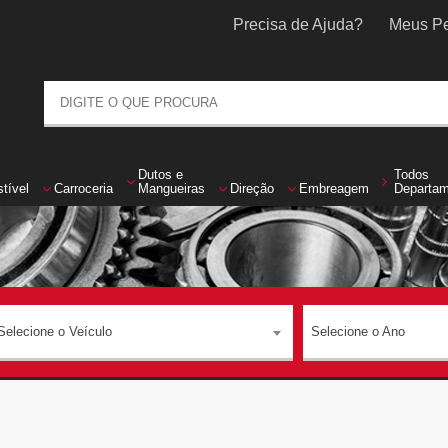
Precisa de Ajuda?
Meus Pe
Dutos
e
Todos
tível
Carroceria
Mangueiras
Direção
Embreagem
Departa
Selecione o Veículo
Selecione o Ano