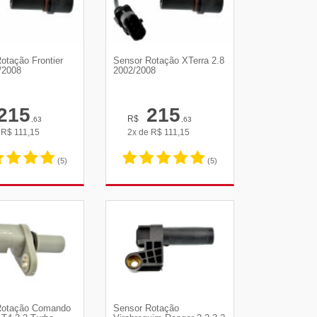
otação Frontier
Sensor Rotação XTerra 2.8
/2008
2002/2008
215
215
R$
,63
,63
e
R$
111,15
2x de
R$
111,15
(5)
(5)
R DETALHES
VER DETALHES
Rotação Comando
Sensor Rotação