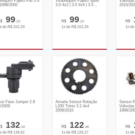
brequim Pajero Full 3.5
Virabrequim Pajero Sport
Válvulas
1998/2000
3.0 4x2 | 3.0 4x4 | 3.5...
2015/20
99
99
R$
R$
R$
,22
,22
x de
R$
102,29
1x de
R$
102,29
1x d
VER DETALHES
VER DETALHES
VE
or Fase Jumper 2.8
Arruela Sensor Rotação
Sensor 
/2009
L200 Triton 3.2 4x4
Válvulas 
2008/2016
1998/20
132
122
R$
R$
R$
,52
,48
x de
R$
136,62
1x de
R$
126,27
1x d