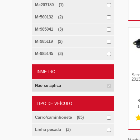
Me203180 (1)
Mr560132 (2)
Mr985041 (3)
Mr985119 (2)
Mr985145 (3)
INMETRO
Sens
2013
Não se aplica
TIPO DE VEÍCULO
1
Carro/caminhonete (85)
Linha pesada (3)
Mostra