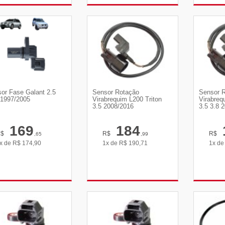
VER DETALHES
VER DETALHES
VE
or Fase Galant 2.5
Sensor Rotação
Sensor 
1997/2005
Virabrequim L200 Triton
Virabreq
3.5 2008/2016
3.5 3.8 
169
184
R$
R$
R$
,65
,99
x de
R$
174,90
1x de
R$
190,71
1x d
VER DETALHES
VER DETALHES
VE