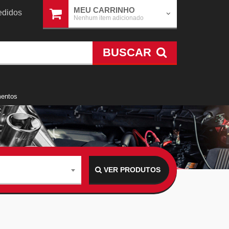
MEU CARRINHO
didos
Nenhum item adicionado
BUSCAR
mentos
VER PRODUTOS