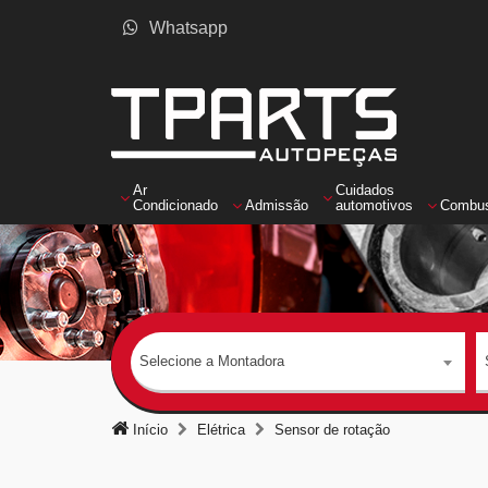
Whatsapp
Ar
Cuidados
Condicionado
Admissão
automotivos
Combus
Selecione a Montadora
Início
Elétrica
Sensor de rotação