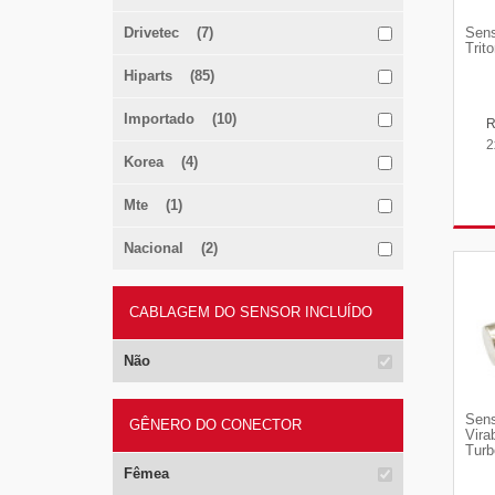
Drivetec (7)
Sens
Trit
Hiparts (85)
Importado (10)
2
Korea (4)
Mte (1)
Nacional (2)
CABLAGEM DO SENSOR INCLUÍDO
Não
Sens
GÊNERO DO CONECTOR
Vira
Turb
Fêmea