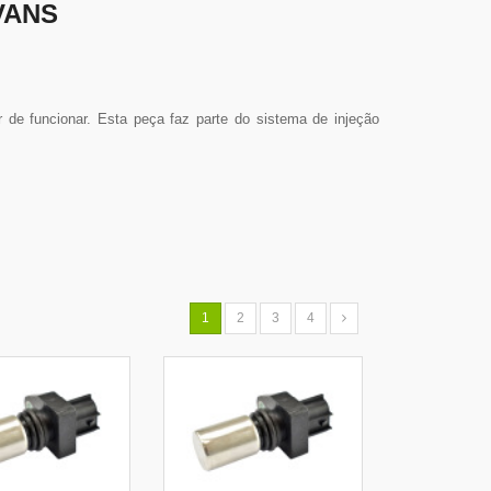
VANS
de funcionar. Esta peça faz parte do sistema de injeção
1
2
3
4