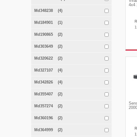
Vira
4x4 
Md348238 (4)
Md184901 (1)
1
Md190865 (2)
Md303649 (2)
Md320622 (2)
Md327107 (4)
Md342826 (4)
Md355407 (2)
Sens
Md357274 (2)
2000
Md360196 (2)
Md364999 (2)
1