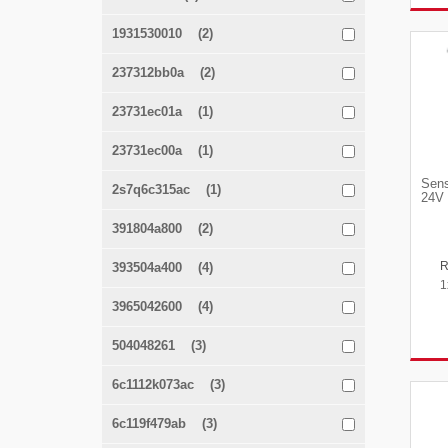
1931530010 (2)
237312bb0a (2)
23731ec01a (1)
23731ec00a (1)
Sens
2s7q6c315ac (1)
24V 
391804a800 (2)
393504a400 (4)
1
3965042600 (4)
504048261 (3)
6c1112k073ac (3)
6c119f479ab (3)