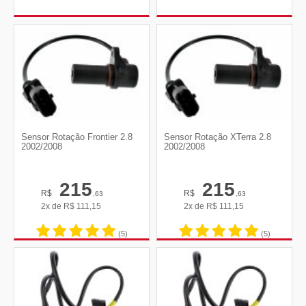
Sensor Rotação Frontier 2.8
Sensor Rotação XTerra 2.8
2002/2008
2002/2008
215
215
R$
R$
,63
,63
2x de
R$
111,15
2x de
R$
111,15
(5)
(5)