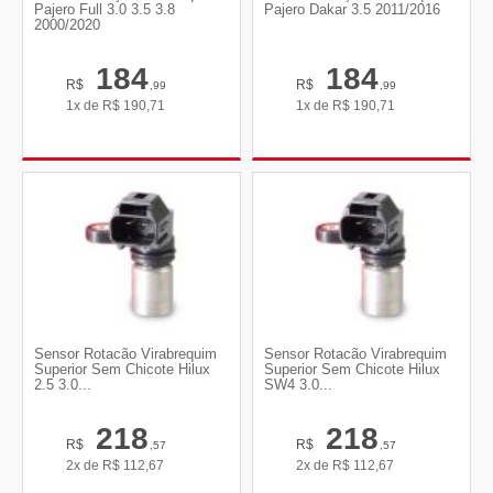
Pajero Full 3.0 3.5 3.8
Pajero Dakar 3.5 2011/2016
2000/2020
184
184
R$
R$
,99
,99
1x de
R$
190,71
1x de
R$
190,71
Sensor Rotacão Virabrequim
Sensor Rotacão Virabrequim
Superior Sem Chicote Hilux
Superior Sem Chicote Hilux
2.5 3.0...
SW4 3.0...
218
218
R$
R$
,57
,57
2x de
R$
112,67
2x de
R$
112,67