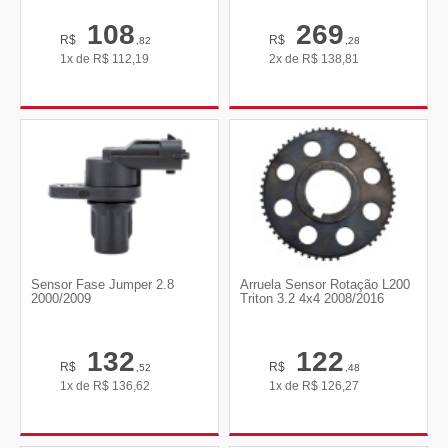
108
269
R$
R$
,82
,28
1x de
R$
112,19
2x de
R$
138,81
Sensor Fase Jumper 2.8
Arruela Sensor Rotação L200
2000/2009
Triton 3.2 4x4 2008/2016
132
122
R$
R$
,52
,48
1x de
R$
136,62
1x de
R$
126,27