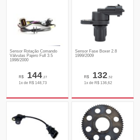
Sensor Rotação Comando
Sensor Fase Boxer 2.8
Válvulas Pajero Full 3.5
1999/2009
1998/2000
144
132
R$
R$
,27
,52
1x de
R$
148,73
1x de
R$
136,62