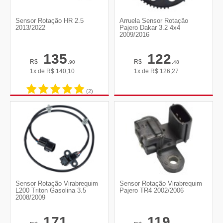
Sensor Rotação HR 2.5
Arruela Sensor Rotação
2013/2022
Pajero Dakar 3.2 4x4
2009/2016
135
122
R$
R$
,90
,48
1x de
R$
140,10
1x de
R$
126,27
(2)
Sensor Rotação Virabrequim
Sensor Rotação Virabrequim
L200 Triton Gasolina 3.5
Pajero TR4 2002/2006
2008/2009
171
119